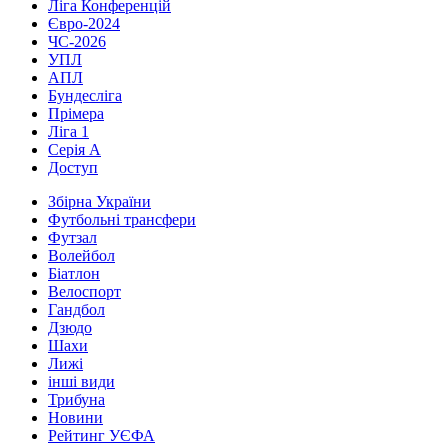
Ліга Конференцій
Євро-2024
ЧС-2026
УПЛ
АПЛ
Бундесліга
Прімера
Ліга 1
Серія А
Доступ
Збірна України
Футбольні трансфери
Футзал
Волейбол
Біатлон
Велоспорт
Гандбол
Дзюдо
Шахи
Лижі
інші види
Трибуна
Новини
Рейтинг УЄФА