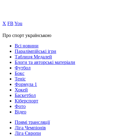
Х
FB
You
Про спорт українською
Всі новини
Паралімпійські ігри
Таблиця Медалей
Блоги та авторські матеріали
Футбол
Бокс
Теніс
Формула 1
Хокей
Баскетбол
Кіберспорт
Фото
Відео
Прямі трансляції
Ліга Чемпіонів
Ліга Європи