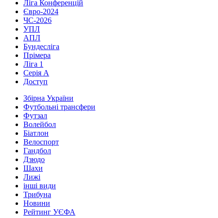
Ліга Конференцій
Євро-2024
ЧС-2026
УПЛ
АПЛ
Бундесліга
Прімера
Ліга 1
Серія А
Доступ
Збірна України
Футбольні трансфери
Футзал
Волейбол
Біатлон
Велоспорт
Гандбол
Дзюдо
Шахи
Лижі
інші види
Трибуна
Новини
Рейтинг УЄФА