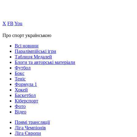
Х
FB
You
Про спорт українською
Всі новини
Паралімпійські ігри
Таблиця Медалей
Блоги та авторські матеріали
Футбол
Бокс
Теніс
Формула 1
Хокей
Баскетбол
Кіберспорт
Фото
Відео
Прямі трансляції
Ліга Чемпіонів
Ліга Європи