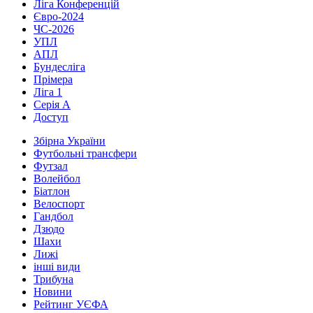
Ліга Конференцій
Євро-2024
ЧС-2026
УПЛ
АПЛ
Бундесліга
Прімера
Ліга 1
Серія А
Доступ
Збірна України
Футбольні трансфери
Футзал
Волейбол
Біатлон
Велоспорт
Гандбол
Дзюдо
Шахи
Лижі
інші види
Трибуна
Новини
Рейтинг УЄФА