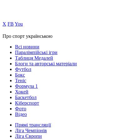
Х
FB
You
Про спорт українською
Всі новини
Паралімпійські ігри
Таблиця Медалей
Блоги та авторські матеріали
Футбол
Бокс
Теніс
Формула 1
Хокей
Баскетбол
Кіберспорт
Фото
Відео
Прямі трансляції
Ліга Чемпіонів
Ліга Європи