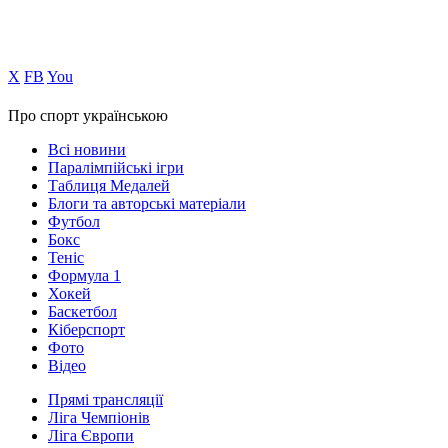
Х
FB
You
Про спорт українською
Всі новини
Паралімпійські ігри
Таблиця Медалей
Блоги та авторські матеріали
Футбол
Бокс
Теніс
Формула 1
Хокей
Баскетбол
Кіберспорт
Фото
Відео
Прямі трансляції
Ліга Чемпіонів
Ліга Європи