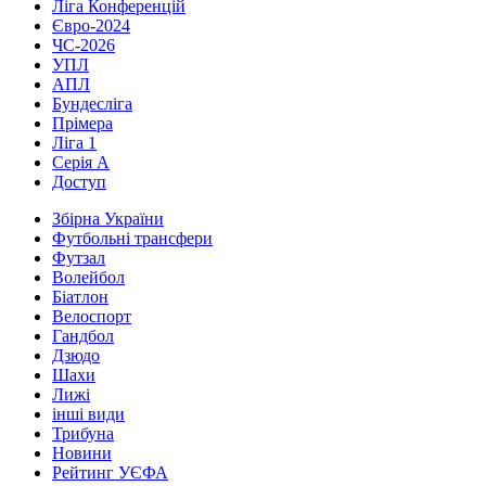
Ліга Конференцій
Євро-2024
ЧС-2026
УПЛ
АПЛ
Бундесліга
Прімера
Ліга 1
Серія А
Доступ
Збірна України
Футбольні трансфери
Футзал
Волейбол
Біатлон
Велоспорт
Гандбол
Дзюдо
Шахи
Лижі
інші види
Трибуна
Новини
Рейтинг УЄФА