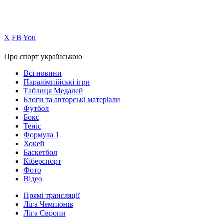
Х
FB
You
Про спорт українською
Всі новини
Паралімпійські ігри
Таблиця Медалей
Блоги та авторські матеріали
Футбол
Бокс
Теніс
Формула 1
Хокей
Баскетбол
Кіберспорт
Фото
Відео
Прямі трансляції
Ліга Чемпіонів
Ліга Європи