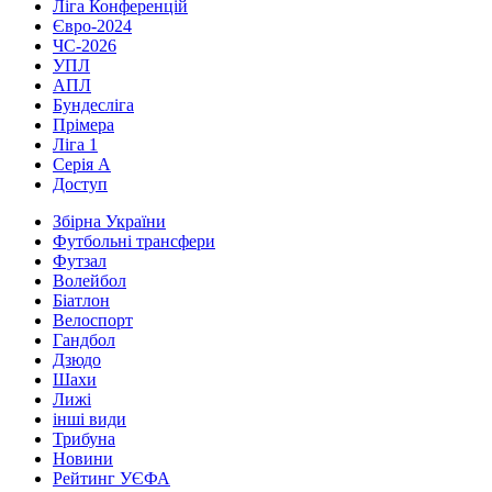
Ліга Конференцій
Євро-2024
ЧС-2026
УПЛ
АПЛ
Бундесліга
Прімера
Ліга 1
Серія А
Доступ
Збірна України
Футбольні трансфери
Футзал
Волейбол
Біатлон
Велоспорт
Гандбол
Дзюдо
Шахи
Лижі
інші види
Трибуна
Новини
Рейтинг УЄФА