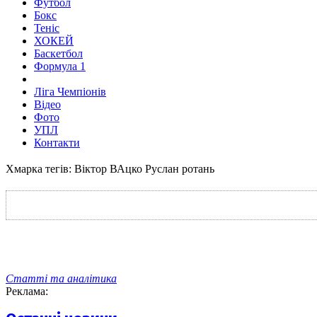
Футбол
Бокс
Теніс
ХОКЕЙ
Баскетбол
Формула 1
Ліга Чемпіонів
Відео
Фото
УПЛ
Контакти
Хмарка тегів: Віктор ВАцко Руслан ротань
Статті та аналітика
Реклама: