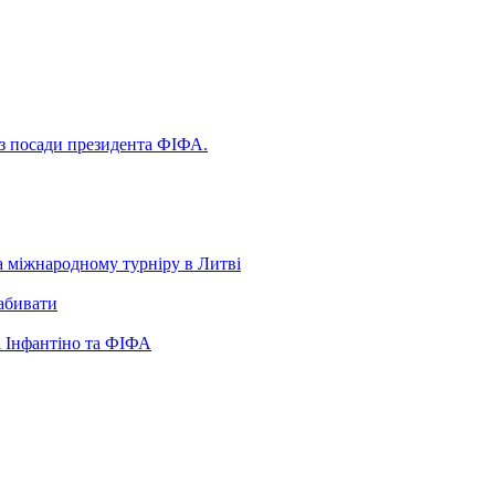
 з посади президента ФІФА.
а міжнародному турніру в Литві
забивати
 Інфантіно та ФІФА