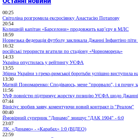
Останні новини
00:25
Світоліна розгромила ексросіянку Анастасію Потапову
20:54
Колишній капітан «Барселони» продовжить кар’єру в МЛС
18:59
Норвезька федерація футболу закликала Джанні Інфантіно піти
16:32
російські терористи вгатили по стадіону «Чорноморець»
14:33
Україна опустилась у рейтингу УЄФА
13:55
Збірна України з греко-римської боротьби успішно виступила н
13:30
Матвій Пономаренко: Сподіваюсь, мене "прорвало", і я почну 
11:56
УАФ повністю підтримує жорстку позицію УЄФА щодо Джанні
07:44
Вінісіус зробив заяву, коментуючи новий контракт із "Реалом"
00:40
Ймовірний суперник "Динамо" знищує "ДАК 1904" - 6:0
23:07
ЛК. «Динамо» - «Карабах» 1:0 (ВІДЕО)
22:59