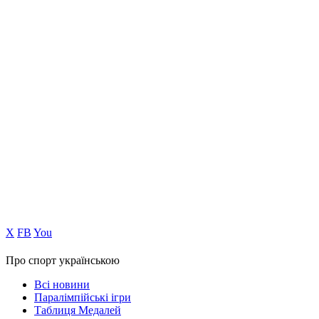
Х
FB
You
Про спорт українською
Всі новини
Паралімпійські ігри
Таблиця Медалей