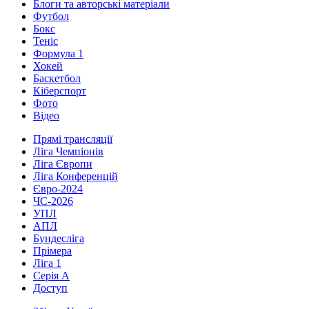
Блоги та авторські матеріали
Футбол
Бокс
Теніс
Формула 1
Хокей
Баскетбол
Кіберспорт
Фото
Відео
Прямі трансляції
Ліга Чемпіонів
Ліга Європи
Ліга Конференцій
Євро-2024
ЧС-2026
УПЛ
АПЛ
Бундесліга
Прімера
Ліга 1
Серія А
Доступ