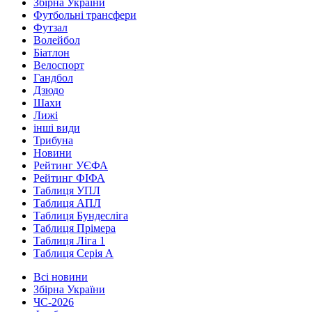
Збірна України
Футбольні трансфери
Футзал
Волейбол
Біатлон
Велоспорт
Гандбол
Дзюдо
Шахи
Лижі
інші види
Трибуна
Новини
Рейтинг УЄФА
Рейтинг ФІФА
Таблиця УПЛ
Таблиця АПЛ
Таблиця Бундесліга
Таблиця Прімера
Таблиця Ліга 1
Таблиця Серія А
Всі новини
Збірна України
ЧС-2026