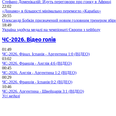
Стефано Доменікалій: Йдуть переговори про гонку в Африці
22:02
«Динамо» в більшості мінімально перемогло «Карабах»
20:55
Олександр Бобкін призначений новим головним тренером збірн
18:49
Україна здобула медалі на чемпіонаті Європи з хейболу
ЧС-2026. Відео голів
01:49
ЧС-2026. Фінал. Іспанія - Аргентина 1:0 (ВІДЕО)
03:02
ЧС-2026. Франція - Англія 4:6 (ВІДЕО)
00:45
ЧС-2026. Англія - Аргентина 1:2 (ВІДЕО)
00:29
ЧС-2026. Франція - Іспанія 0:2 (ВІДЕО)
10:46
ЧС-2026. Аргентина - Швейцарія 3:1 (ВІДЕО)
Усі медалі