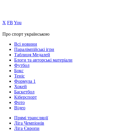
Х
FB
You
Про спорт українською
Всі новини
Паралімпійські ігри
Таблиця Медалей
Блоги та авторські матеріали
Футбол
Бокс
Теніс
Формула 1
Хокей
Баскетбол
Кіберспорт
Фото
Відео
Прямі трансляції
Ліга Чемпіонів
Ліга Європи