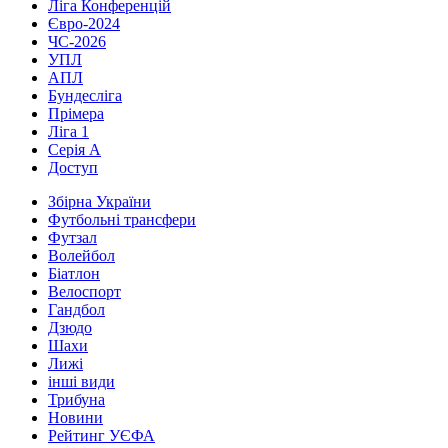
Ліга Конференцій
Євро-2024
ЧС-2026
УПЛ
АПЛ
Бундесліга
Прімера
Ліга 1
Серія А
Доступ
Збірна України
Футбольні трансфери
Футзал
Волейбол
Біатлон
Велоспорт
Гандбол
Дзюдо
Шахи
Лижі
інші види
Трибуна
Новини
Рейтинг УЄФА