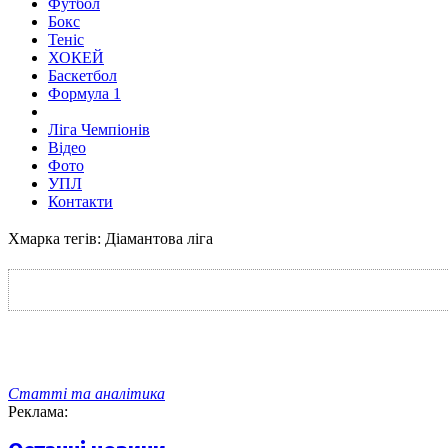
Футбол
Бокс
Теніс
ХОКЕЙ
Баскетбол
Формула 1
Ліга Чемпіонів
Відео
Фото
УПЛ
Контакти
Хмарка тегів: Діамантова ліга
Статті та аналітика
Реклама: