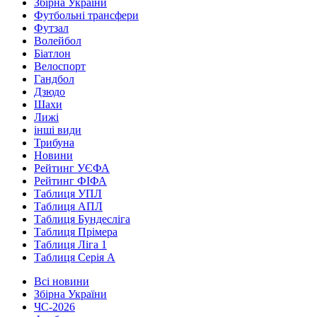
Збірна України
Футбольні трансфери
Футзал
Волейбол
Біатлон
Велоспорт
Гандбол
Дзюдо
Шахи
Лижі
інші види
Трибуна
Новини
Рейтинг УЄФА
Рейтинг ФІФА
Таблиця УПЛ
Таблиця АПЛ
Таблиця Бундесліга
Таблиця Прімера
Таблиця Ліга 1
Таблиця Серія А
Всі новини
Збірна України
ЧС-2026