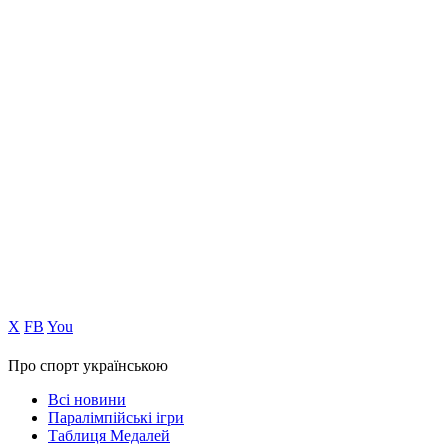
Х
FB
You
Про спорт українською
Всі новини
Паралімпійські ігри
Таблиця Медалей