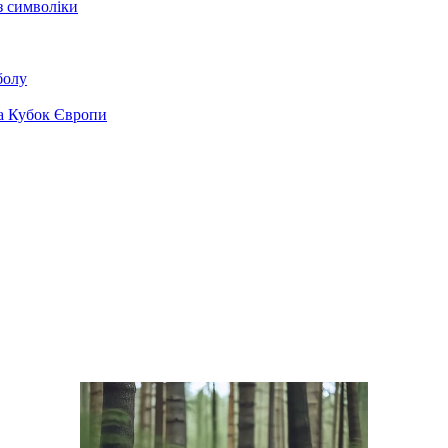
з символіки
болу
на Кубок Європи