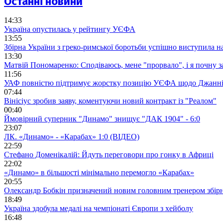
Останні новини
14:33
Україна опустилась у рейтингу УЄФА
13:55
Збірна України з греко-римської боротьби успішно виступила н
13:30
Матвій Пономаренко: Сподіваюсь, мене "прорвало", і я почну 
11:56
УАФ повністю підтримує жорстку позицію УЄФА щодо Джанні
07:44
Вінісіус зробив заяву, коментуючи новий контракт із "Реалом"
00:40
Ймовірний суперник "Динамо" знищує "ДАК 1904" - 6:0
23:07
ЛК. «Динамо» - «Карабах» 1:0 (ВІДЕО)
22:59
Стефано Доменікалій: Йдуть переговори про гонку в Африці
22:02
«Динамо» в більшості мінімально перемогло «Карабах»
20:55
Олександр Бобкін призначений новим головним тренером збірн
18:49
Україна здобула медалі на чемпіонаті Європи з хейболу
16:48