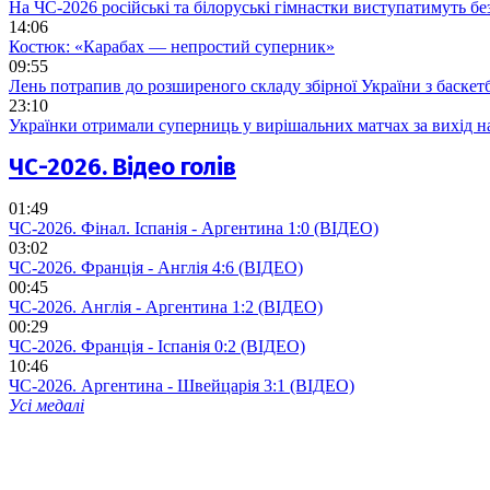
На ЧС-2026 російські та білоруські гімнастки виступатимуть бе
14:06
Костюк: «Карабах — непростий суперник»
09:55
Лень потрапив до розширеного складу збірної України з баскет
23:10
Українки отримали суперниць у вирішальних матчах за вихід 
ЧС-2026. Відео голів
01:49
ЧС-2026. Фінал. Іспанія - Аргентина 1:0 (ВІДЕО)
03:02
ЧС-2026. Франція - Англія 4:6 (ВІДЕО)
00:45
ЧС-2026. Англія - Аргентина 1:2 (ВІДЕО)
00:29
ЧС-2026. Франція - Іспанія 0:2 (ВІДЕО)
10:46
ЧС-2026. Аргентина - Швейцарія 3:1 (ВІДЕО)
Усі медалі