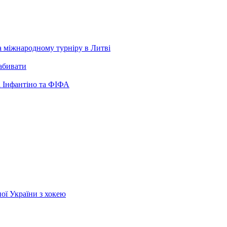
а міжнародному турніру в Литві
забивати
 Інфантіно та ФІФА
ої України з хокею