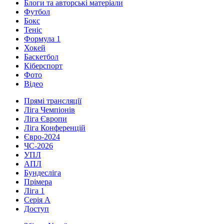
Блоги та авторські матеріали
Футбол
Бокс
Теніс
Формула 1
Хокей
Баскетбол
Кіберспорт
Фото
Відео
Прямі трансляції
Ліга Чемпіонів
Ліга Європи
Ліга Конференцій
Євро-2024
ЧС-2026
УПЛ
АПЛ
Бундесліга
Прімера
Ліга 1
Серія А
Доступ