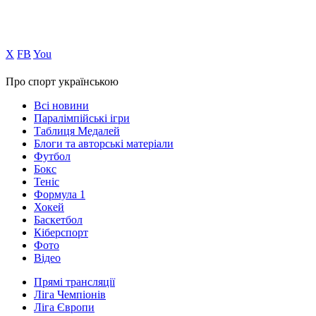
Х
FB
You
Про спорт українською
Всі новини
Паралімпійські ігри
Таблиця Медалей
Блоги та авторські матеріали
Футбол
Бокс
Теніс
Формула 1
Хокей
Баскетбол
Кіберспорт
Фото
Відео
Прямі трансляції
Ліга Чемпіонів
Ліга Європи