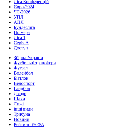
Ліга Конференцій
Євро-2024
ЧС-2026
УПЛ
АПЛ
Бундесліга
Прімера
Ліга 1
Серія А
Доступ
Збірна України
Футбольні трансфери
Футзал
Волейбол
Біатлон
Велоспорт
Гандбол
Дзюдо
Шахи
Лижі
інші види
Трибуна
Новини
Рейтинг УЄФА