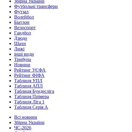
Збірна України
Футбольні трансфери
Футзал
Волейбол
Біатлон
Велоспорт
Гандбол
Дзюдо
Шахи
Лижі
інші види
Трибуна
Новини
Рейтинг УЄФА
Рейтинг ФІФА
Таблиця УПЛ
Таблиця АПЛ
Таблиця Бундесліга
Таблиця Прімера
Таблиця Ліга 1
Таблиця Серія А
Всі новини
Збірна України
ЧС-2026