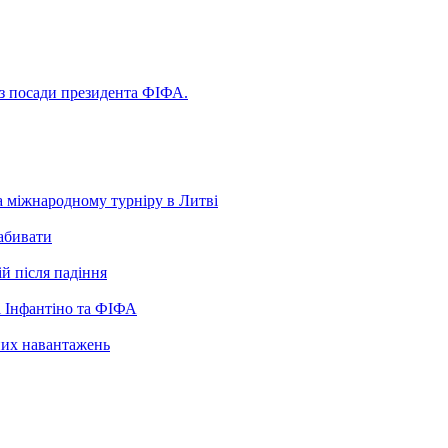
 з посади президента ФІФА.
а міжнародному турніру в Литві
забивати
ій після падіння
 Інфантіно та ФІФА
нних навантажень