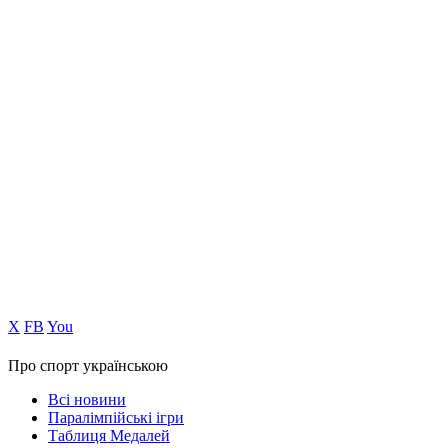
Х
FB
You
Про спорт українською
Всі новини
Паралімпійські ігри
Таблиця Медалей