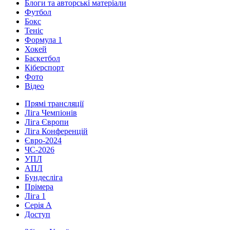
Блоги та авторські матеріали
Футбол
Бокс
Теніс
Формула 1
Хокей
Баскетбол
Кіберспорт
Фото
Відео
Прямі трансляції
Ліга Чемпіонів
Ліга Європи
Ліга Конференцій
Євро-2024
ЧС-2026
УПЛ
АПЛ
Бундесліга
Прімера
Ліга 1
Серія А
Доступ