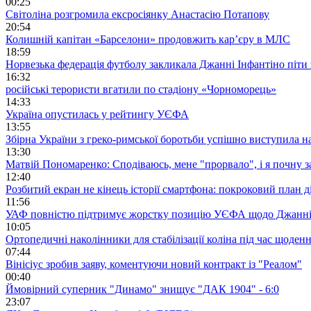
00:25
Світоліна розгромила ексросіянку Анастасію Потапову
20:54
Колишній капітан «Барселони» продовжить кар’єру в МЛС
18:59
Норвезька федерація футболу закликала Джанні Інфантіно піти
16:32
російські терористи вгатили по стадіону «Чорноморець»
14:33
Україна опустилась у рейтингу УЄФА
13:55
Збірна України з греко-римської боротьби успішно виступила н
13:30
Матвій Пономаренко: Сподіваюсь, мене "прорвало", і я почну 
12:40
Розбитий екран не кінець історії смартфона: покроковий план д
11:56
УАФ повністю підтримує жорстку позицію УЄФА щодо Джанні
10:05
Ортопедичні наколінники для стабілізації коліна під час щоде
07:44
Вінісіус зробив заяву, коментуючи новий контракт із "Реалом"
00:40
Ймовірний суперник "Динамо" знищує "ДАК 1904" - 6:0
23:07