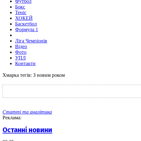
Футбол
Бокс
Теніс
ХОКЕЙ
Баскетбол
Формула 1
Ліга Чемпіонів
Відео
Фото
УПЛ
Контакти
Хмарка тегів: З новим роком
Статті та аналітика
Реклама:
Останні новини