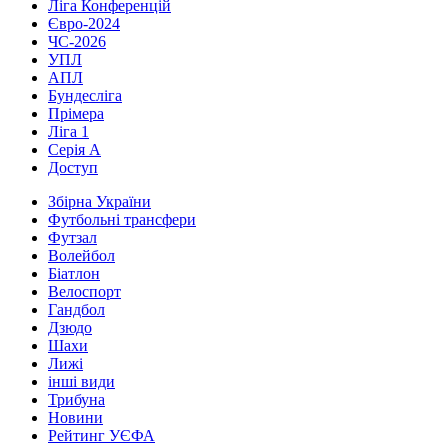
Ліга Конференцій
Євро-2024
ЧС-2026
УПЛ
АПЛ
Бундесліга
Прімера
Ліга 1
Серія А
Доступ
Збірна України
Футбольні трансфери
Футзал
Волейбол
Біатлон
Велоспорт
Гандбол
Дзюдо
Шахи
Лижі
інші види
Трибуна
Новини
Рейтинг УЄФА