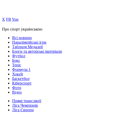
Х
FB
You
Про спорт українською
Всі новини
Паралімпійські ігри
Таблиця Медалей
Блоги та авторські матеріали
Футбол
Бокс
Теніс
Формула 1
Хокей
Баскетбол
Кіберспорт
Фото
Відео
Прямі трансляції
Ліга Чемпіонів
Ліга Європи