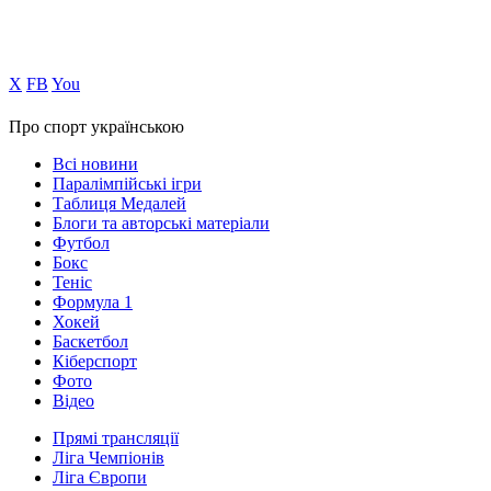
Х
FB
You
Про спорт українською
Всі новини
Паралімпійські ігри
Таблиця Медалей
Блоги та авторські матеріали
Футбол
Бокс
Теніс
Формула 1
Хокей
Баскетбол
Кіберспорт
Фото
Відео
Прямі трансляції
Ліга Чемпіонів
Ліга Європи