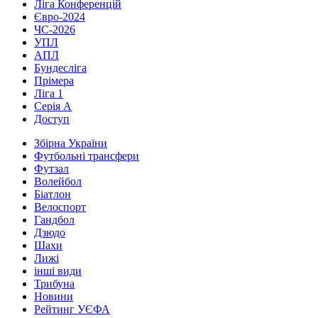
Ліга Конференцій
Євро-2024
ЧС-2026
УПЛ
АПЛ
Бундесліга
Прімера
Ліга 1
Серія А
Доступ
Збірна України
Футбольні трансфери
Футзал
Волейбол
Біатлон
Велоспорт
Гандбол
Дзюдо
Шахи
Лижі
інші види
Трибуна
Новини
Рейтинг УЄФА