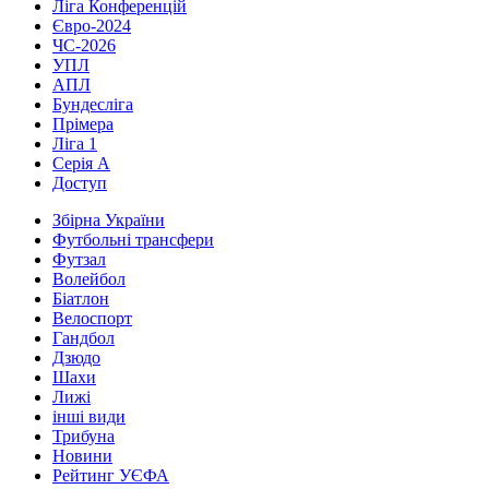
Ліга Конференцій
Євро-2024
ЧС-2026
УПЛ
АПЛ
Бундесліга
Прімера
Ліга 1
Серія А
Доступ
Збірна України
Футбольні трансфери
Футзал
Волейбол
Біатлон
Велоспорт
Гандбол
Дзюдо
Шахи
Лижі
інші види
Трибуна
Новини
Рейтинг УЄФА