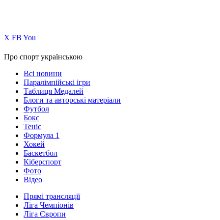
Х
FB
You
Про спорт українською
Всі новини
Паралімпійські ігри
Таблиця Медалей
Блоги та авторські матеріали
Футбол
Бокс
Теніс
Формула 1
Хокей
Баскетбол
Кіберспорт
Фото
Відео
Прямі трансляції
Ліга Чемпіонів
Ліга Європи