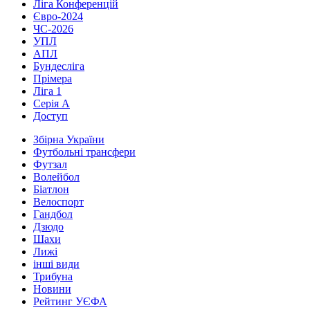
Ліга Конференцій
Євро-2024
ЧС-2026
УПЛ
АПЛ
Бундесліга
Прімера
Ліга 1
Серія А
Доступ
Збірна України
Футбольні трансфери
Футзал
Волейбол
Біатлон
Велоспорт
Гандбол
Дзюдо
Шахи
Лижі
інші види
Трибуна
Новини
Рейтинг УЄФА