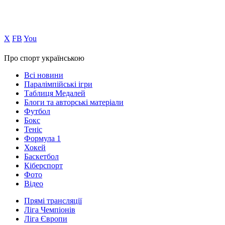
Х
FB
You
Про спорт українською
Всі новини
Паралімпійські ігри
Таблиця Медалей
Блоги та авторські матеріали
Футбол
Бокс
Теніс
Формула 1
Хокей
Баскетбол
Кіберспорт
Фото
Відео
Прямі трансляції
Ліга Чемпіонів
Ліга Європи