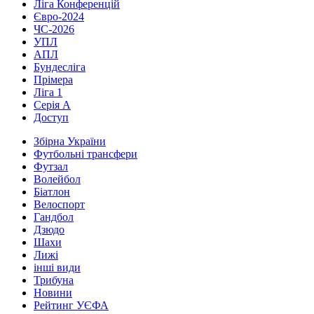
Ліга Конференцій
Євро-2024
ЧС-2026
УПЛ
АПЛ
Бундесліга
Прімера
Ліга 1
Серія А
Доступ
Збірна України
Футбольні трансфери
Футзал
Волейбол
Біатлон
Велоспорт
Гандбол
Дзюдо
Шахи
Лижі
інші види
Трибуна
Новини
Рейтинг УЄФА