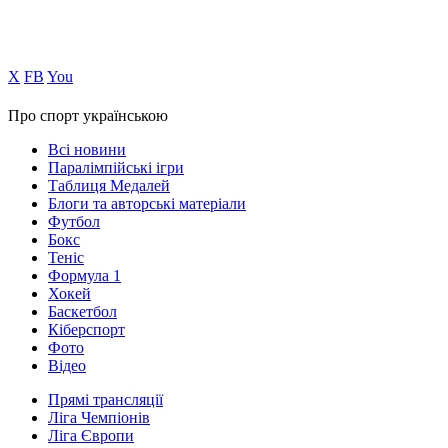
Х
FB
You
Про спорт українською
Всі новини
Паралімпійські ігри
Таблиця Медалей
Блоги та авторські матеріали
Футбол
Бокс
Теніс
Формула 1
Хокей
Баскетбол
Кіберспорт
Фото
Відео
Прямі трансляції
Ліга Чемпіонів
Ліга Європи