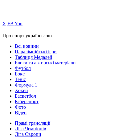
Х
FB
You
Про спорт українською
Всі новини
Паралімпійські ігри
Таблиця Медалей
Блоги та авторські матеріали
Футбол
Бокс
Теніс
Формула 1
Хокей
Баскетбол
Кіберспорт
Фото
Відео
Прямі трансляції
Ліга Чемпіонів
Ліга Європи