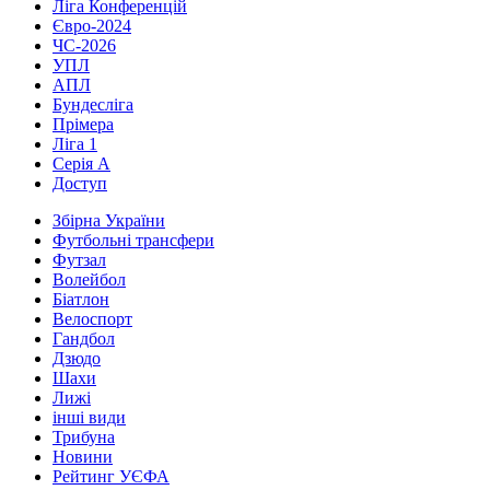
Ліга Конференцій
Євро-2024
ЧС-2026
УПЛ
АПЛ
Бундесліга
Прімера
Ліга 1
Серія А
Доступ
Збірна України
Футбольні трансфери
Футзал
Волейбол
Біатлон
Велоспорт
Гандбол
Дзюдо
Шахи
Лижі
інші види
Трибуна
Новини
Рейтинг УЄФА