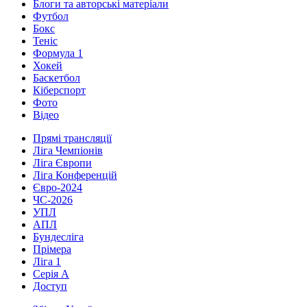
Блоги та авторські матеріали
Футбол
Бокс
Теніс
Формула 1
Хокей
Баскетбол
Кіберспорт
Фото
Відео
Прямі трансляції
Ліга Чемпіонів
Ліга Європи
Ліга Конференцій
Євро-2024
ЧС-2026
УПЛ
АПЛ
Бундесліга
Прімера
Ліга 1
Серія А
Доступ