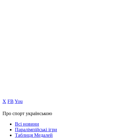
Х
FB
You
Про спорт українською
Всі новини
Паралімпійські ігри
Таблиця Медалей