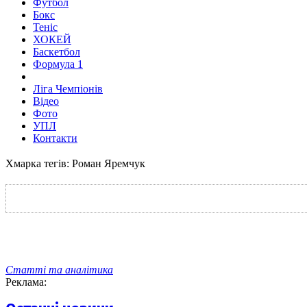
Футбол
Бокс
Теніс
ХОКЕЙ
Баскетбол
Формула 1
Ліга Чемпіонів
Відео
Фото
УПЛ
Контакти
Хмарка тегів: Роман Яремчук
Статті та аналітика
Реклама: