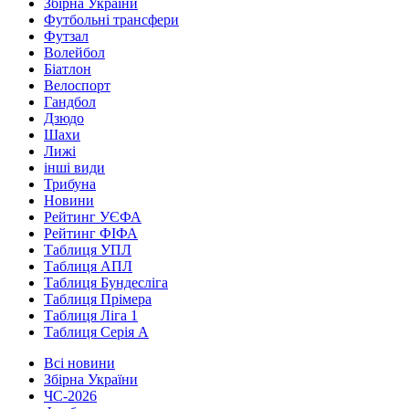
Збірна України
Футбольні трансфери
Футзал
Волейбол
Біатлон
Велоспорт
Гандбол
Дзюдо
Шахи
Лижі
інші види
Трибуна
Новини
Рейтинг УЄФА
Рейтинг ФІФА
Таблиця УПЛ
Таблиця АПЛ
Таблиця Бундесліга
Таблиця Прімера
Таблиця Ліга 1
Таблиця Серія А
Всі новини
Збірна України
ЧС-2026