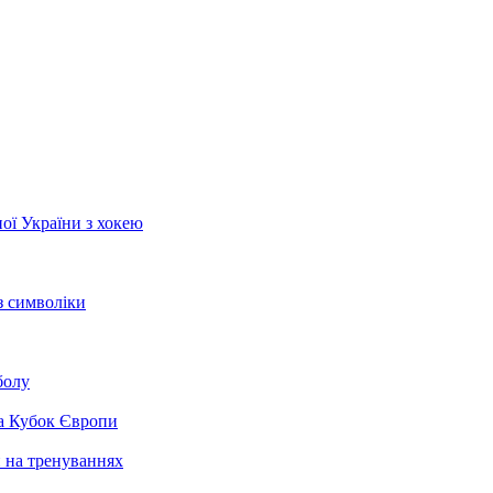
ої України з хокею
з символіки
болу
на Кубок Європи
и на тренуваннях