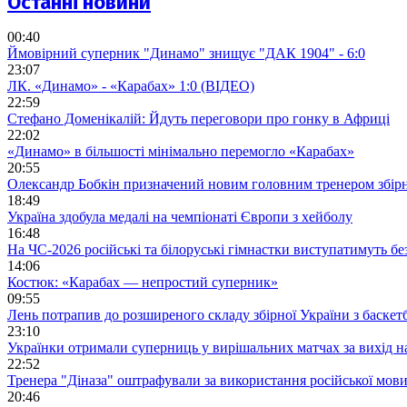
Останні новини
00:40
Ймовірний суперник "Динамо" знищує "ДАК 1904" - 6:0
23:07
ЛК. «Динамо» - «Карабах» 1:0 (ВІДЕО)
22:59
Стефано Доменікалій: Йдуть переговори про гонку в Африці
22:02
«Динамо» в більшості мінімально перемогло «Карабах»
20:55
Олександр Бобкін призначений новим головним тренером збірн
18:49
Україна здобула медалі на чемпіонаті Європи з хейболу
16:48
На ЧС-2026 російські та білоруські гімнастки виступатимуть бе
14:06
Костюк: «Карабах — непростий суперник»
09:55
Лень потрапив до розширеного складу збірної України з баскет
23:10
Українки отримали суперниць у вирішальних матчах за вихід 
22:52
Тренера "Діназа" оштрафували за використання російської мов
20:46