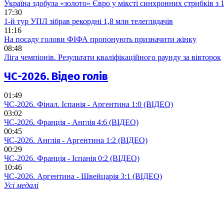
Україна здобула «золото» Євро у міксті синхронних стрибків з
17:30
1-й тур УПЛ зібрав рекордні 1,8 млн телеглядачів
11:16
На посаду голови ФІФА пропонують призначити жінку
08:48
Ліга чемпіонів. Результати кваліфікаційного раунду за вівторок
ЧС-2026. Відео голів
01:49
ЧС-2026. Фінал. Іспанія - Аргентина 1:0 (ВІДЕО)
03:02
ЧС-2026. Франція - Англія 4:6 (ВІДЕО)
00:45
ЧС-2026. Англія - Аргентина 1:2 (ВІДЕО)
00:29
ЧС-2026. Франція - Іспанія 0:2 (ВІДЕО)
10:46
ЧС-2026. Аргентина - Швейцарія 3:1 (ВІДЕО)
Усі медалі