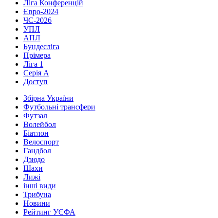
Ліга Конференцій
Євро-2024
ЧС-2026
УПЛ
АПЛ
Бундесліга
Прімера
Ліга 1
Серія А
Доступ
Збірна України
Футбольні трансфери
Футзал
Волейбол
Біатлон
Велоспорт
Гандбол
Дзюдо
Шахи
Лижі
інші види
Трибуна
Новини
Рейтинг УЄФА