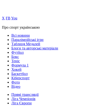
Х
FB
You
Про спорт українською
Всі новини
Паралімпійські ігри
Таблиця Медалей
Блоги та авторські матеріали
Футбол
Бокс
Теніс
Формула 1
Хокей
Баскетбол
Кіберспорт
Фото
Відео
Прямі трансляції
Ліга Чемпіонів
Ліга Європи