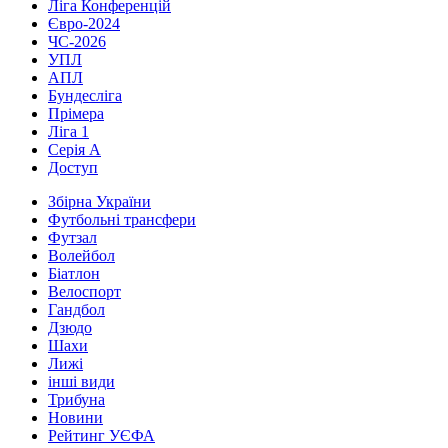
Ліга Конференцій
Євро-2024
ЧС-2026
УПЛ
АПЛ
Бундесліга
Прімера
Ліга 1
Серія А
Доступ
Збірна України
Футбольні трансфери
Футзал
Волейбол
Біатлон
Велоспорт
Гандбол
Дзюдо
Шахи
Лижі
інші види
Трибуна
Новини
Рейтинг УЄФА