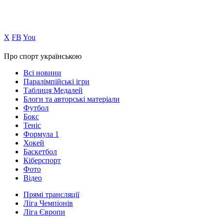
Х
FB
You
Про спорт українською
Всі новини
Паралімпійські ігри
Таблиця Медалей
Блоги та авторські матеріали
Футбол
Бокс
Теніс
Формула 1
Хокей
Баскетбол
Кіберспорт
Фото
Відео
Прямі трансляції
Ліга Чемпіонів
Ліга Європи