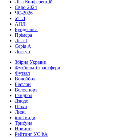
Ліга Конференцій
Євро-2024
ЧС-2026
УПЛ
АПЛ
Бундесліга
Прімера
Ліга 1
Серія А
Доступ
Збірна України
Футбольні трансфери
Футзал
Волейбол
Біатлон
Велоспорт
Гандбол
Дзюдо
Шахи
Лижі
інші види
Трибуна
Новини
Рейтинг УЄФА