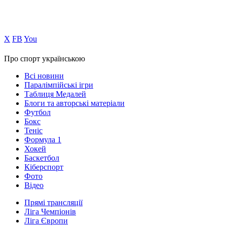
Х
FB
You
Про спорт українською
Всі новини
Паралімпійські ігри
Таблиця Медалей
Блоги та авторські матеріали
Футбол
Бокс
Теніс
Формула 1
Хокей
Баскетбол
Кіберспорт
Фото
Відео
Прямі трансляції
Ліга Чемпіонів
Ліга Європи