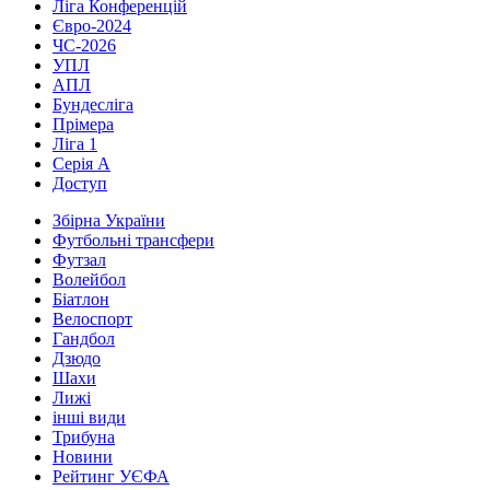
Ліга Конференцій
Євро-2024
ЧС-2026
УПЛ
АПЛ
Бундесліга
Прімера
Ліга 1
Серія А
Доступ
Збірна України
Футбольні трансфери
Футзал
Волейбол
Біатлон
Велоспорт
Гандбол
Дзюдо
Шахи
Лижі
інші види
Трибуна
Новини
Рейтинг УЄФА