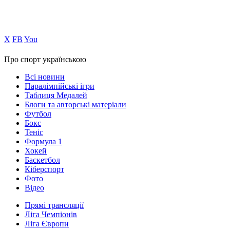
Х
FB
You
Про спорт українською
Всі новини
Паралімпійські ігри
Таблиця Медалей
Блоги та авторські матеріали
Футбол
Бокс
Теніс
Формула 1
Хокей
Баскетбол
Кіберспорт
Фото
Відео
Прямі трансляції
Ліга Чемпіонів
Ліга Європи