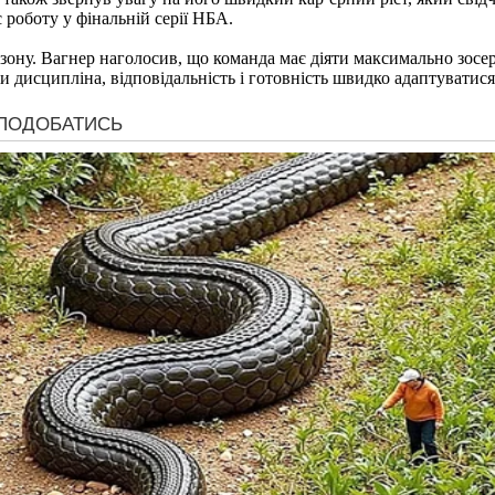
роботу у фінальній серії НБА.
ону. Вагнер наголосив, що команда має діяти максимально зосер
 дисципліна, відповідальність і готовність швидко адаптуватися