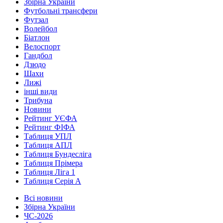
Збірна України
Футбольні трансфери
Футзал
Волейбол
Біатлон
Велоспорт
Гандбол
Дзюдо
Шахи
Лижі
інші види
Трибуна
Новини
Рейтинг УЄФА
Рейтинг ФІФА
Таблиця УПЛ
Таблиця АПЛ
Таблиця Бундесліга
Таблиця Прімера
Таблиця Ліга 1
Таблиця Серія А
Всі новини
Збірна України
ЧС-2026