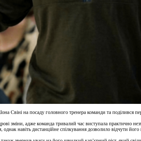
а Свіні на посаду головного тренера команди та поділився пе
рові зміни, адже команда тривалий час виступала практично незм
, однак навіть дистанційне спілкування дозволило відчути його 
 а також звернув увагу на його швидкий кар’єрний ріст, який свід