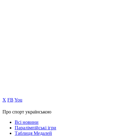
Х
FB
You
Про спорт українською
Всі новини
Паралімпійські ігри
Таблиця Медалей