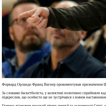
Форвард Орландо Франц Вагнер прокоментував призначення Шон
За словами баскетболіста, у колективі позитивно сприйняли кад
підкреслив, що особисто ще не зустрічався з новим наставником
Гравець відзначив високий рівень енергії та залученості Свіні,