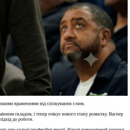
ршими враженнями від спілкування з ним.
інним складом, і тепер очікує нового етапу розвитку. Вагнер
підхід до роботи.
чить про сильні професійні якості. Наразі повноцінний контакт