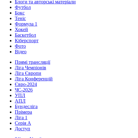
Блоги та авторські матеріали
Футбол
Бокс
Теніс
Формула 1
Хокей
Баскетбол
Кіберспорт
Фото
Відео
Прямі трансляції
Ліга Чемпіонів
Ліга Європи
Ліга Конференцій
Євро-2024
ЧС-2026
УПЛ
АПЛ
Бундесліга
Прімера
Ліга 1
Серія А
Доступ