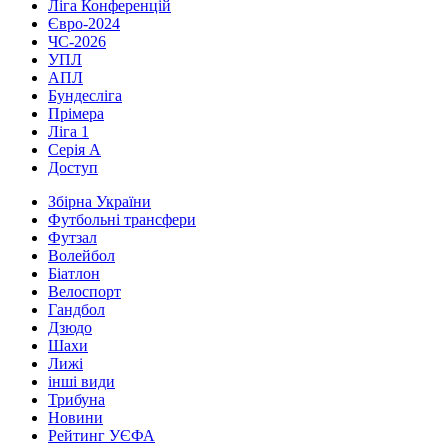
Ліга Конференцій
Євро-2024
ЧС-2026
УПЛ
АПЛ
Бундесліга
Прімера
Ліга 1
Серія А
Доступ
Збірна України
Футбольні трансфери
Футзал
Волейбол
Біатлон
Велоспорт
Гандбол
Дзюдо
Шахи
Лижі
інші види
Трибуна
Новини
Рейтинг УЄФА