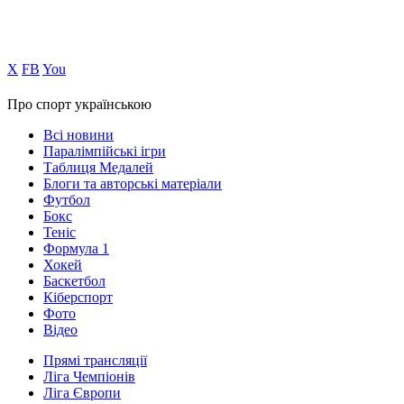
Х
FB
You
Про спорт українською
Всі новини
Паралімпійські ігри
Таблиця Медалей
Блоги та авторські матеріали
Футбол
Бокс
Теніс
Формула 1
Хокей
Баскетбол
Кіберспорт
Фото
Відео
Прямі трансляції
Ліга Чемпіонів
Ліга Європи