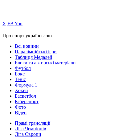
Х
FB
You
Про спорт українською
Всі новини
Паралімпійські ігри
Таблиця Медалей
Блоги та авторські матеріали
Футбол
Бокс
Теніс
Формула 1
Хокей
Баскетбол
Кіберспорт
Фото
Відео
Прямі трансляції
Ліга Чемпіонів
Ліга Європи