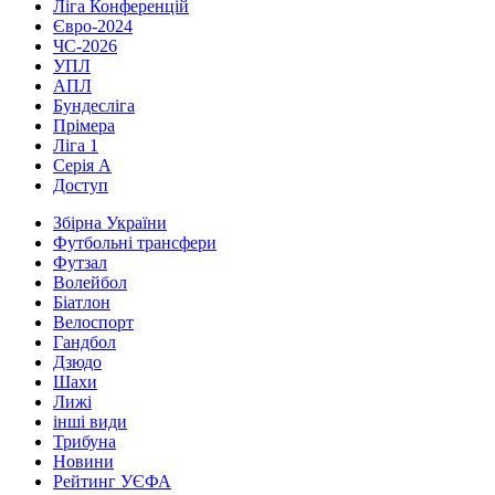
Ліга Конференцій
Євро-2024
ЧС-2026
УПЛ
АПЛ
Бундесліга
Прімера
Ліга 1
Серія А
Доступ
Збірна України
Футбольні трансфери
Футзал
Волейбол
Біатлон
Велоспорт
Гандбол
Дзюдо
Шахи
Лижі
інші види
Трибуна
Новини
Рейтинг УЄФА