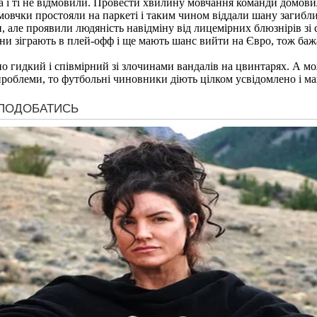
 ті не відмовили. Провести хвилину мовчання команди домовилис
овчки простояли на паркеті і таким чином віддали шану загибли
, але проявили людяність навідміну від лицемірних блюзнірів зі 
и зіграють в плей-офф і ще мають шанс вийти на Євро, тож бажа
но гидкий і співмірний зі злочинами вандалів на цвинтарях. А 
роблеми, то футбольні чиновники діють цілком усвідомлено і маю