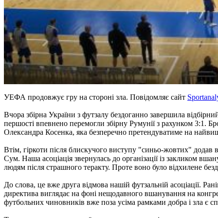
УЕФА продовжує гру на стороні зла. Повідомляє сайт
Sportanal
Вчора збірна України з футзалу бездоганно завершила відбірни
першості впевнено перемогли збірну Румунії з рахунком 3:1. Бр
Олександра Косенка, яка безперечно претендуватиме на найвищі
Втім, гіркоти після блискучого виступу "синьо-жовтих" додав
Сум. Наша асоціація звернулась до організації із закликом вш
людям після страшного теракту. Проте воно було відхилене без
До слова, це вже друга відмова нашій футзальній асоціації. Р
директива виглядає на фоні нещодавного вшанування на конгрес
футбольних чиновників вже поза усіма рамками добра і зла є 