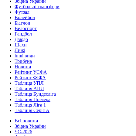
Збірна України
Футбольні трансфери
Футзал
Волейбол
Біатлон
Велоспорт
Гандбол
Дзюдо
Шахи
Лижі
інші види
Трибуна
Новини
Рейтинг УЄФА
Рейтинг ФІФА
Таблиця УПЛ
Таблиця АПЛ
Таблиця Бундесліга
Таблиця Прімера
Таблиця Ліга 1
Таблиця Серія А
Всі новини
Збірна України
ЧС-2026