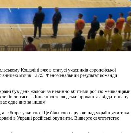
ольському Кошаліні вже в статусі учасників європейської
різницею м'ячів - 37:5. Феноменальний результат команди
Україні був день жалоби за невинно вбитими росією мешканцями
кликів чи гасел. Лише просте людське прохання - віддати шану
ває одне дно за іншим.
, але безрезультатно. Ще більшою наругою над українцями така
вані в Україні російські окупанти. Відверте святотатство