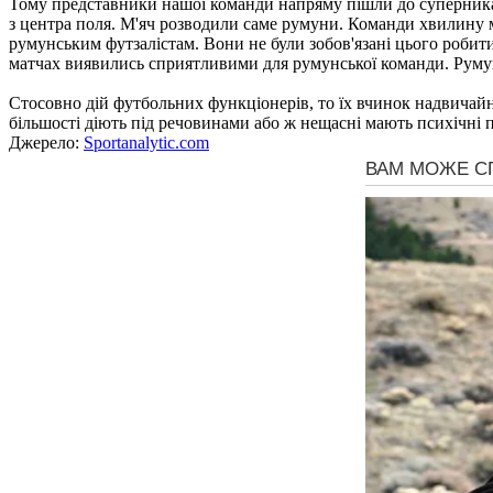
Тому представники нашої команди напряму пішли до суперника і
з центра поля. М'яч розводили саме румуни. Команди хвилину м
румунським футзалістам. Вони не були зобов'язані цього робити
матчах виявились сприятливими для румунської команди. Румун
Стосовно дій футбольних функціонерів, то їх вчинок надвичай
більшості діють під речовинами або ж нещасні мають психічні п
Джерело:
Sportanalytic.com