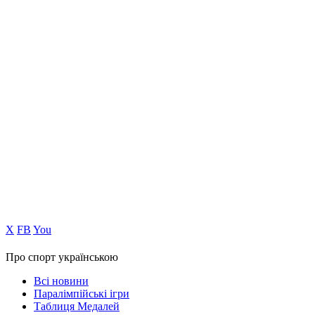
Х
FB
You
Про спорт українською
Всі новини
Паралімпійські ігри
Таблиця Медалей