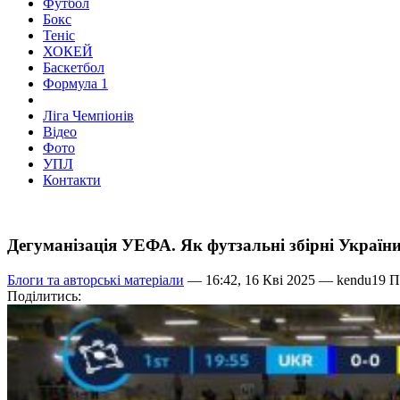
Футбол
Бокс
Теніс
ХОКЕЙ
Баскетбол
Формула 1
Ліга Чемпіонів
Відео
Фото
УПЛ
Контакти
Дегуманізація УЕФА. Як футзальні збірні України
Блоги та авторські матеріали
— 16:42, 16 Кві 2025 —
kendu19
Пе
Поділитись: