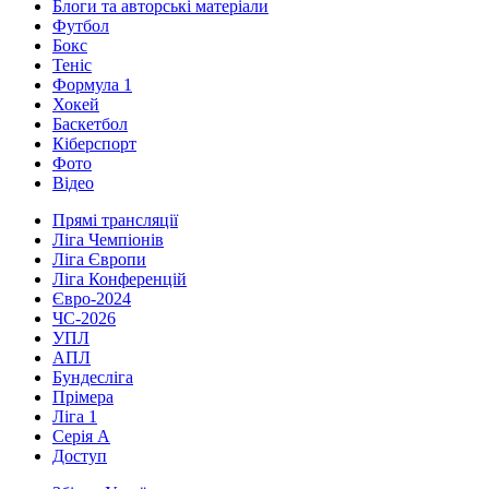
Блоги та авторські матеріали
Футбол
Бокс
Теніс
Формула 1
Хокей
Баскетбол
Кіберспорт
Фото
Відео
Прямі трансляції
Ліга Чемпіонів
Ліга Європи
Ліга Конференцій
Євро-2024
ЧС-2026
УПЛ
АПЛ
Бундесліга
Прімера
Ліга 1
Серія А
Доступ