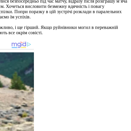
я безпосередньо під час матчу, відразу після розіграшу м’яча
м. Хочеться висловити безмежну вдячність і повагу
спілки. Попри поразку в цій зустрічі розклади в паралельних
ємо їм успіхів.
можливо, і ще гірший. Якщо руйнівники могил в переважній
ть все окрім совісті.