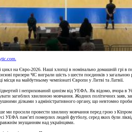
ytic.com.
й цикл на Євро-2026. Наші хлопці в номінально домашній грі в п
онзові призери ЧС виграли шість з шести поєдинків з загальною 
 місця на майбутньому чемпіонаті Європи у Литві та Латвії.
 відвертий і неприхований цинізм від УЕФА. Як відомо, вчора в 
анувати загиблих хвилиною мовчання. Жодних політичних заяв, за
душними ділками з адміністративного органу, що невтомно проби
аніше ми просили провести хвилину мовчання перед грою з Кіпром
і УЕФА пам’яті померлих людей футболу, серед яких були ліквідо
справжнім знущанням над українцями.