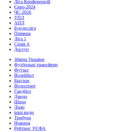
Ліга Конференцій
Євро-2024
ЧС-2026
УПЛ
АПЛ
Бундесліга
Прімера
Ліга 1
Серія А
Доступ
Збірна України
Футбольні трансфери
Футзал
Волейбол
Біатлон
Велоспорт
Гандбол
Дзюдо
Шахи
Лижі
інші види
Трибуна
Новини
Рейтинг УЄФА