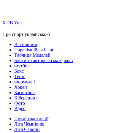
Х
FB
You
Про спорт українською
Всі новини
Паралімпійські ігри
Таблиця Медалей
Блоги та авторські матеріали
Футбол
Бокс
Теніс
Формула 1
Хокей
Баскетбол
Кіберспорт
Фото
Відео
Прямі трансляції
Ліга Чемпіонів
Ліга Європи