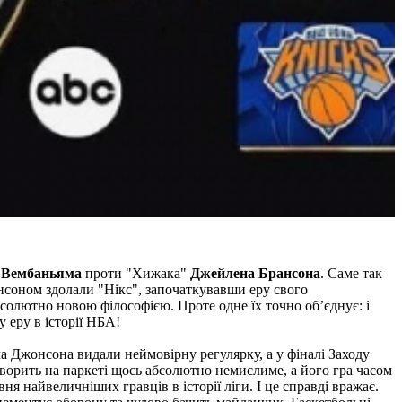
 Вембаньяма
проти "Хижака"
Джейлена Брансона
. Саме так
нсоном здолали "Нікс", започаткувавши еру свого
абсолютно новою філософією. Проте одне їх точно об’єднує: і
 еру в історії НБА!
ча Джонсона видали неймовірну регулярку, а у фіналі Заходу
ворить на паркеті щось абсолютно немислиме, а його гра часом
я найвеличніших гравців в історії ліги. І це справді вражає.