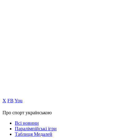
Х
FB
You
Про спорт українською
Всі новини
Паралімпійські ігри
Таблиця Медалей