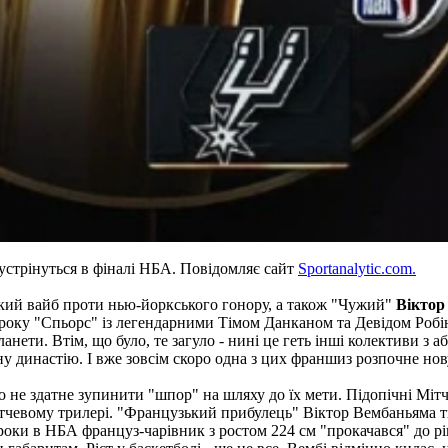
устрінуться в фіналі НБА. Повідомляє сайт
Sportanalytic.com.
ький вайб проти нью-йоркського гонору, а також "Чужий"
Віктор
 року "Спьорс" із легендарними Тімом Данканом та Девідом Робі
анети. Втім, що було, те загуло - нині це геть інші колективи з 
у династію. І вже зовсім скоро одна з цих франшиз розпочне нову
о не здатне зупинити "шпор" на шляху до їх мети. Підопічні Міт
тчевому трилері. "Французький прибулець" Віктор Вембаньяма т
оки в НБА француз-чарівник з ростом 224 см "прокачався" до рівн