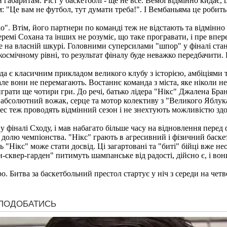
 габаритам. Ріст у баскетболі - ще не все. Вембі відмінно кидає
 "Це вам не футбол, тут думати треба!". І Вембаньяма це робить
о". Втім, його партнери по команді теж не відстають та відмінно
емі Сохана та інших не розуміє, що таке програвати, і пре впере
на власній шкурі. Головними суперсилами "шпор" у фіналі станут
 космічному рівні, то результат фіналу буде неважко передбачити.
 є класичним прикладом великого клубу з історією, амбіціями та
але вони не перемагають. Востаннє команда з міста, яке ніколи не
играти ще чотири гри. До речі, батько лідера "Нікс" Джалена Бран
абсолютний вожак, серце та мотор колективу з "Великого Яблука
ес теж проводять відмінний сезон і не знехтують можливістю зд
 фіналі Сходу, і мав набагато більше часу на відновлення перед 
долю чемпіонства. "Нікс" грають в агресивний і фізичний баскет
"Нікс" може стати досвід. Ці загартовані та "биті" бійці вже н
-сквер-гарден" питимуть шампанське від радості, дійсно є, і вон
. Битва за баскетбольний престол стартує у ніч з середи на четве