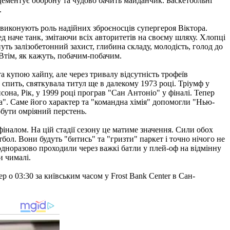
, цементує оборону та чудово бачить майданчик. Баскетбольні
.
 виконують роль надійних зброєносців супергероя Віктора.
д наче танк, змітаючи всіх авторитетів на своєму шляху. Хлопці
ь залізобетонний захист, глибина складу, молодість, голод до
 Втім, як кажуть, побачим-побачим.
 купою хайпу, але через тривалу відсутність трофеїв
 спить, святкувала титул ще в далекому 1973 році. Тріумф у
сона, Рік, у 1999 році програв "Сан Антоніо" у фіналі. Тепер
". Саме його характер та "командна хімія" допомогли "Нью-
обути омріяний перстень.
фіналом. На цій стадії сезону це матиме значення. Сили обох
бол. Вони будуть "битись" та "гризти" паркет і точно нічого не
еодноразово проходили через важкі батли у плей-оф на відмінну
и чималі.
р о 03:30 за київським часом у Frost Bank Center в Сан-