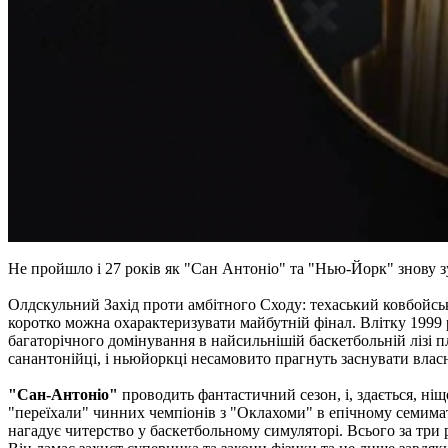
Не пройшло і 27 років як "Сан Антоніо" та "Нью-Йорк" знову з
Олдскульний Захід проти амбітного Сходу: техаський ковбойс
коротко можна охарактеризувати майбутній фінал. Влітку 1999
багаторічного домінування в найсильнішій баскетбольній лізі пл
санантонійці, і ньюйоркці несамовито прагнуть заснувати власн
"Сан-Антоніо"
проводить фантастичний сезон, і, здається, ніщ
"переїхали" чинних чемпіонів з "Оклахоми" в епічному семима
нагадує читерство у баскетбольному симуляторі. Всього за три р