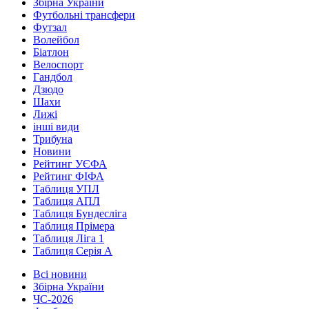
Збірна України
Футбольні трансфери
Футзал
Волейбол
Біатлон
Велоспорт
Гандбол
Дзюдо
Шахи
Лижі
інші види
Трибуна
Новини
Рейтинг УЄФА
Рейтинг ФІФА
Таблиця УПЛ
Таблиця АПЛ
Таблиця Бундесліга
Таблиця Прімера
Таблиця Ліга 1
Таблиця Серія А
Всі новини
Збірна України
ЧС-2026