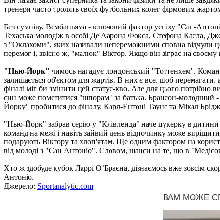
Він ламає захист суперника та закони фізики та не лише завдяки
тренери часто тролять своїх футбольних колег фірмовим жартом:
Без сумніву, Вембаньяма - ключовий фактор успіху "Сан-Антоні
Техаська молодіж в особі Де'Аарона Фокса, Стефона Касла, Джер
з "Оклахоми", яких називали непереможними сповна відчули це 
перемог і, звісно ж, "малюк" Віктор. Якщо він зіграє на своєму
"Нью-Йорк"
чимось нагадує лондонський "Тоттенхем". Команда
залишається об'єктом для жартів. В них є все, щоб перемагати, 
фіналі міг би змінити цей статус-кво. Але для цього потрібно в
син може помститися "шпорам" за батька. Брансон-молодший - 
Йорку" пробитися до фіналу. Карл-Ентоні Таунс та Мікал Брідж
"Нью-Йорк" забрав серію у "Клівленда" наче цукерку в дитини у
команд на межі і навіть зайвий день відпочинку може вирішити 
подарують Віктору та хлоп'ятам. Ще одним фактором на користь 
від молоді з "Сан Антоніо". Словом, шанси на те, що в "Медісон
Хто ж здобуде кубок Ларрі О’Браєна, дізнаємось вже зовсім скоро
Антоніо.
Джерело:
Sportanalytic.com