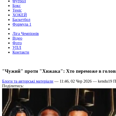
Футбол
Бокс
Теніс
ХОКЕЙ
Баскетбол
Формула 1
Ліга Чемпіонів
Відео
Фото
УПЛ
Контакти
"Чужий" проти "Хижака": Хто переможе в голов
Блоги та авторські матеріали
— 11:46, 02 Чер 2026 —
kendu19
Пе
Поділитись: