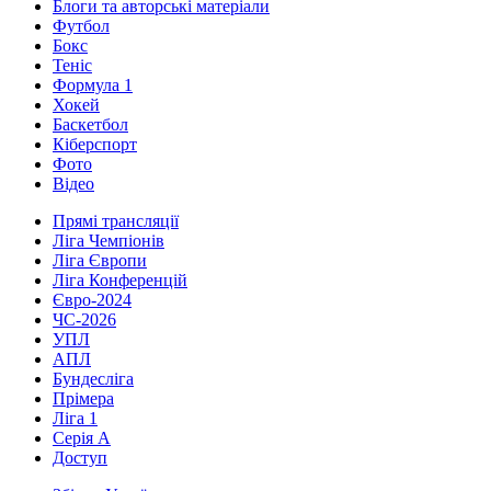
Блоги та авторські матеріали
Футбол
Бокс
Теніс
Формула 1
Хокей
Баскетбол
Кіберспорт
Фото
Відео
Прямі трансляції
Ліга Чемпіонів
Ліга Європи
Ліга Конференцій
Євро-2024
ЧС-2026
УПЛ
АПЛ
Бундесліга
Прімера
Ліга 1
Серія А
Доступ