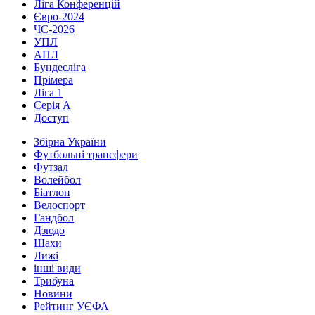
Ліга Конференцій
Євро-2024
ЧС-2026
УПЛ
АПЛ
Бундесліга
Прімера
Ліга 1
Серія А
Доступ
Збірна України
Футбольні трансфери
Футзал
Волейбол
Біатлон
Велоспорт
Гандбол
Дзюдо
Шахи
Лижі
інші види
Трибуна
Новини
Рейтинг УЄФА