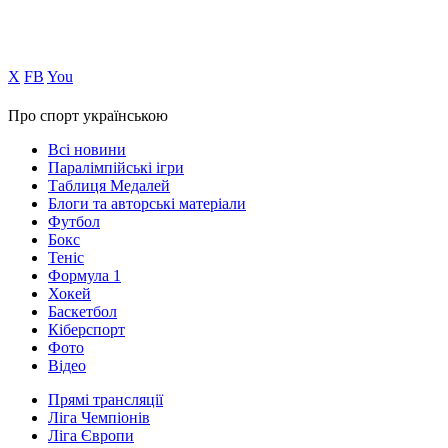
Х
FB
You
Про спорт українською
Всі новини
Паралімпійські ігри
Таблиця Медалей
Блоги та авторські матеріали
Футбол
Бокс
Теніс
Формула 1
Хокей
Баскетбол
Кіберспорт
Фото
Відео
Прямі трансляції
Ліга Чемпіонів
Ліга Європи