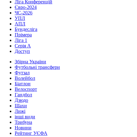
Ліга Конференцій
Євро-2024
ЧС-2026
УПЛ
АПЛ
Бундесліга
Прімера
Ліга 1
Серія А
Доступ
Збірна України
Футбольні трансфери
Футзал
Волейбол
Біатлон
Велоспорт
Гандбол
Дзюдо
Шахи
Лижі
інші види
Трибуна
Новини
Рейтинг УЄФА