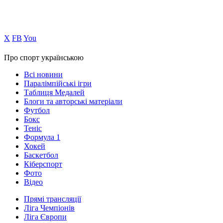
Х
FB
You
Про спорт українською
Всі новини
Паралімпійські ігри
Таблиця Медалей
Блоги та авторські матеріали
Футбол
Бокс
Теніс
Формула 1
Хокей
Баскетбол
Кіберспорт
Фото
Відео
Прямі трансляції
Ліга Чемпіонів
Ліга Європи