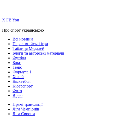
Х
FB
You
Про спорт українською
Всі новини
Паралімпійські ігри
Таблиця Медалей
Блоги та авторські матеріали
Футбол
Бокс
Теніс
Формула 1
Хокей
Баскетбол
Кіберспорт
Фото
Відео
Прямі трансляції
Ліга Чемпіонів
Ліга Європи