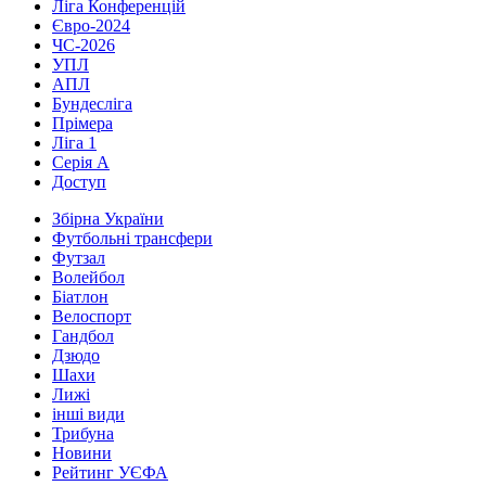
Ліга Конференцій
Євро-2024
ЧС-2026
УПЛ
АПЛ
Бундесліга
Прімера
Ліга 1
Серія А
Доступ
Збірна України
Футбольні трансфери
Футзал
Волейбол
Біатлон
Велоспорт
Гандбол
Дзюдо
Шахи
Лижі
інші види
Трибуна
Новини
Рейтинг УЄФА