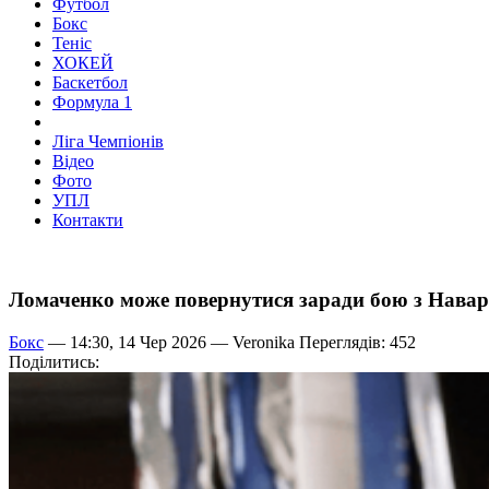
Футбол
Бокс
Теніс
ХОКЕЙ
Баскетбол
Формула 1
Ліга Чемпіонів
Відео
Фото
УПЛ
Контакти
Ломаченко може повернутися заради бою з Навар
Бокс
— 14:30, 14 Чер 2026 —
Veronika
Переглядів: 452
Поділитись: