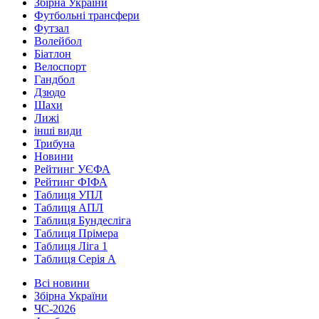
Збірна України
Футбольні трансфери
Футзал
Волейбол
Біатлон
Велоспорт
Гандбол
Дзюдо
Шахи
Лижі
інші види
Трибуна
Новини
Рейтинг УЄФА
Рейтинг ФІФА
Таблиця УПЛ
Таблиця АПЛ
Таблиця Бундесліга
Таблиця Прімера
Таблиця Ліга 1
Таблиця Серія А
Всі новини
Збірна України
ЧС-2026