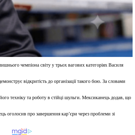
лишнього чемпіона світу у трьох вагових категоріях Василя
монструє відкритість до організації такого бою. За словами
ого техніку та роботу в стійці шульги. Мексиканець додав, що
ець оголосив про завершення кар’єри через проблеми зі