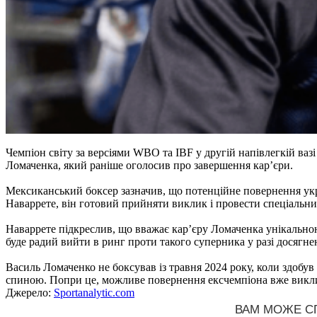
Чемпіон світу за версіями WBO та IBF у другій напівлегкій ваз
Ломаченка, який раніше оголосив про завершення кар’єри.
Мексиканський боксер зазначив, що потенційне повернення укра
Наваррете, він готовий прийняти виклик і провести спеціальн
Наваррете підкреслив, що вважає кар’єру Ломаченка унікальною
буде радий вийти в ринг проти такого суперника у разі досягн
Василь Ломаченко не боксував із травня 2024 року, коли здобу
спиною. Попри це, можливе повернення ексчемпіона вже виклик
Джерело:
Sportanalytic.com