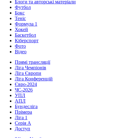
Блоги та авторські матеріали
Футбол
Бокс
Теніс
Формула 1
Хокей
Баскетбол
Кіберспорт
Фото
Відео
Прямі трансляції
Ліга Чемпіонів
Ліга Європи
Ліга Конференцій
Євро-2024
ЧС-2026
УПЛ
АПЛ
Бундесліга
Прімера
Ліга 1
Серія А
Доступ