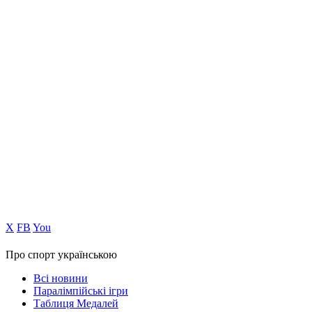
Х
FB
You
Про спорт українською
Всі новини
Паралімпійські ігри
Таблиця Медалей