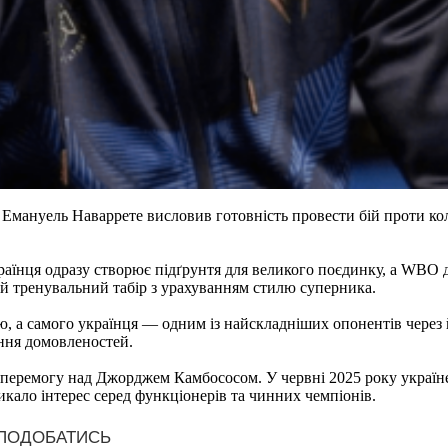
і Емануель Наваррете висловив готовність провести бій проти ко
їнця одразу створює підґрунтя для великого поєдинку, а WBO де
ий тренувальний табір з урахуванням стилю суперника.
, а самого українця — одним із найскладніших опонентів через й
ення домовленостей.
в перемогу над Джорджем Камбососом. У червні 2025 року україн
ало інтерес серед функціонерів та чинних чемпіонів.