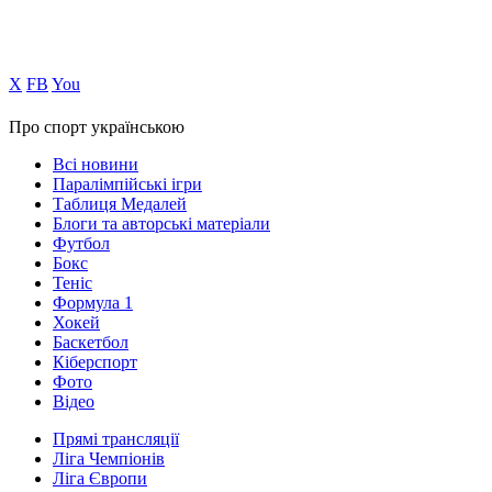
Х
FB
You
Про спорт українською
Всі новини
Паралімпійські ігри
Таблиця Медалей
Блоги та авторські матеріали
Футбол
Бокс
Теніс
Формула 1
Хокей
Баскетбол
Кіберспорт
Фото
Відео
Прямі трансляції
Ліга Чемпіонів
Ліга Європи