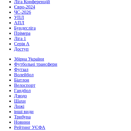
Ліга Конференцій
Євро-2024
ЧС-2026
УПЛ
АПЛ
Бундесліга
Прімера
Ліга 1
Серія А
Доступ
Збірна України
Футбольні трансфери
Футзал
Волейбол
Біатлон
Велоспорт
Гандбол
Дзюдо
Шахи
Лижі
інші види
Трибуна
Новини
Рейтинг УЄФА