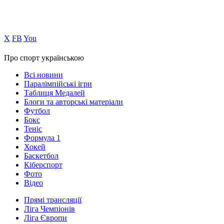
Х
FB
You
Про спорт українською
Всі новини
Паралімпійські ігри
Таблиця Медалей
Блоги та авторські матеріали
Футбол
Бокс
Теніс
Формула 1
Хокей
Баскетбол
Кіберспорт
Фото
Відео
Прямі трансляції
Ліга Чемпіонів
Ліга Європи