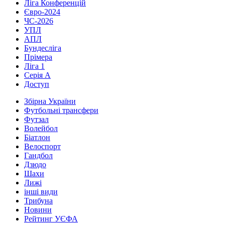
Ліга Конференцій
Євро-2024
ЧС-2026
УПЛ
АПЛ
Бундесліга
Прімера
Ліга 1
Серія А
Доступ
Збірна України
Футбольні трансфери
Футзал
Волейбол
Біатлон
Велоспорт
Гандбол
Дзюдо
Шахи
Лижі
інші види
Трибуна
Новини
Рейтинг УЄФА