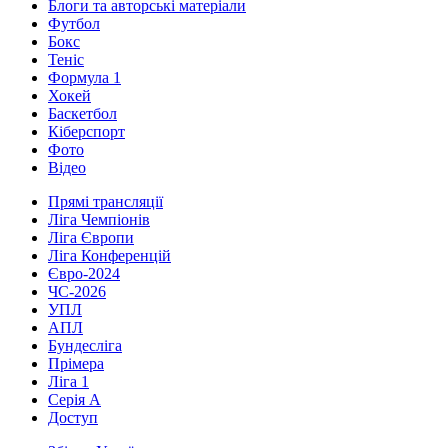
Блоги та авторські матеріали
Футбол
Бокс
Теніс
Формула 1
Хокей
Баскетбол
Кіберспорт
Фото
Відео
Прямі трансляції
Ліга Чемпіонів
Ліга Європи
Ліга Конференцій
Євро-2024
ЧС-2026
УПЛ
АПЛ
Бундесліга
Прімера
Ліга 1
Серія А
Доступ