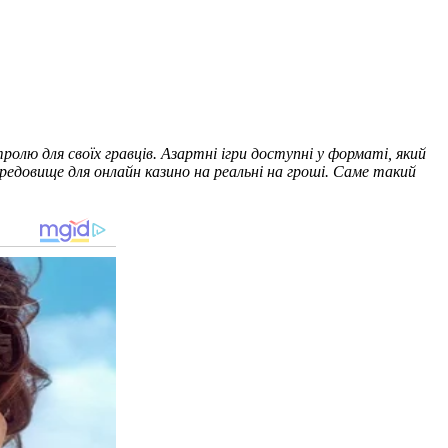
олю для своїх гравців. Азартні ігри доступні у форматі, який
редовище для онлайн казино на реальні на гроші. Саме такий