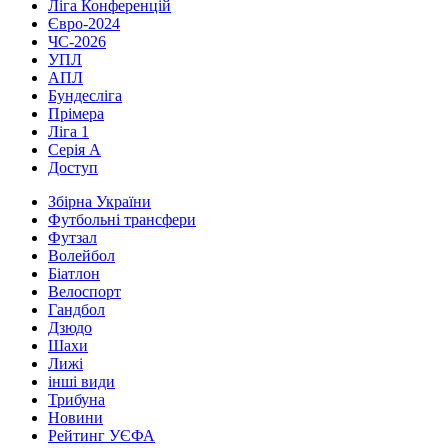
Ліга Конференцій
Євро-2024
ЧС-2026
УПЛ
АПЛ
Бундесліга
Прімера
Ліга 1
Серія А
Доступ
Збірна України
Футбольні трансфери
Футзал
Волейбол
Біатлон
Велоспорт
Гандбол
Дзюдо
Шахи
Лижі
інші види
Трибуна
Новини
Рейтинг УЄФА