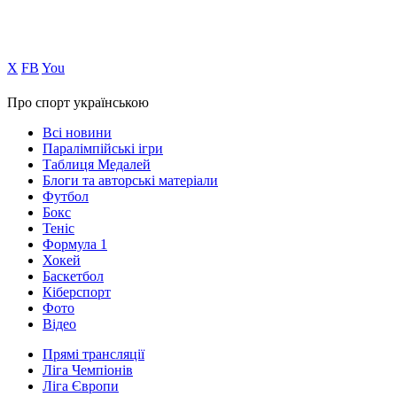
Х
FB
You
Про спорт українською
Всі новини
Паралімпійські ігри
Таблиця Медалей
Блоги та авторські матеріали
Футбол
Бокс
Теніс
Формула 1
Хокей
Баскетбол
Кіберспорт
Фото
Відео
Прямі трансляції
Ліга Чемпіонів
Ліга Європи