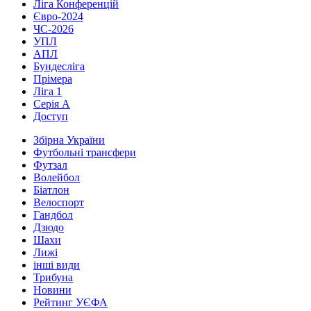
Ліга Конференцій
Євро-2024
ЧС-2026
УПЛ
АПЛ
Бундесліга
Прімера
Ліга 1
Серія А
Доступ
Збірна України
Футбольні трансфери
Футзал
Волейбол
Біатлон
Велоспорт
Гандбол
Дзюдо
Шахи
Лижі
інші види
Трибуна
Новини
Рейтинг УЄФА