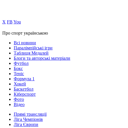
Х
FB
You
Про спорт українською
Всі новини
Паралімпійські ігри
Таблиця Медалей
Блоги та авторські матеріали
Футбол
Бокс
Теніс
Формула 1
Хокей
Баскетбол
Кіберспорт
Фото
Відео
Прямі трансляції
Ліга Чемпіонів
Ліга Європи