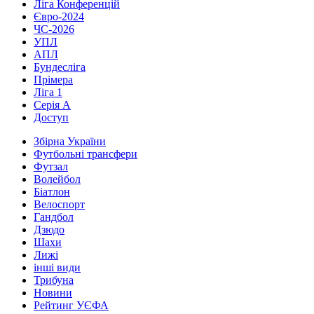
Ліга Конференцій
Євро-2024
ЧС-2026
УПЛ
АПЛ
Бундесліга
Прімера
Ліга 1
Серія А
Доступ
Збірна України
Футбольні трансфери
Футзал
Волейбол
Біатлон
Велоспорт
Гандбол
Дзюдо
Шахи
Лижі
інші види
Трибуна
Новини
Рейтинг УЄФА