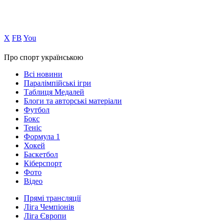
Х
FB
You
Про спорт українською
Всі новини
Паралімпійські ігри
Таблиця Медалей
Блоги та авторські матеріали
Футбол
Бокс
Теніс
Формула 1
Хокей
Баскетбол
Кіберспорт
Фото
Відео
Прямі трансляції
Ліга Чемпіонів
Ліга Європи