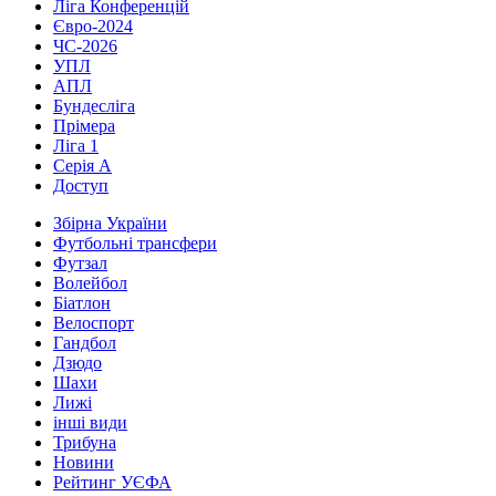
Ліга Конференцій
Євро-2024
ЧС-2026
УПЛ
АПЛ
Бундесліга
Прімера
Ліга 1
Серія А
Доступ
Збірна України
Футбольні трансфери
Футзал
Волейбол
Біатлон
Велоспорт
Гандбол
Дзюдо
Шахи
Лижі
інші види
Трибуна
Новини
Рейтинг УЄФА