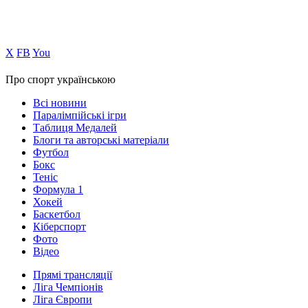
Х
FB
You
Про спорт українською
Всі новини
Паралімпійські ігри
Таблиця Медалей
Блоги та авторські матеріали
Футбол
Бокс
Теніс
Формула 1
Хокей
Баскетбол
Кіберспорт
Фото
Відео
Прямі трансляції
Ліга Чемпіонів
Ліга Європи