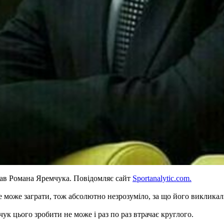
ав Романа Яремчука. Повідомляє сайт
Sportanalytic.com.
 може заграти, тож абсолютно незрозуміло, за що його викликали
к цього зробити не може і раз по раз втрачає круглого.