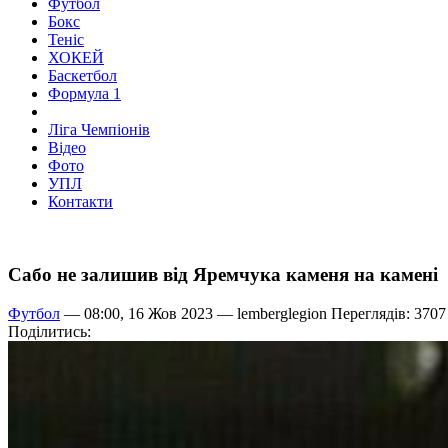
Футбол
Бокс
Теніс
ХОКЕЙ
Баскетбол
Формула 1
Ліга Чемпіонів
Відео
Фото
УПЛ
Контакти
Сабо не залишив від Яремчука каменя на камені
Футбол
— 08:00, 16 Жов 2023 —
lemberglegion
Переглядів: 3707
Поділитись: