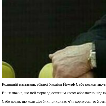
Колишній наставник збірної України
Йожеф Сабо
розкритикув
Він зазначив, що цей форвард останнім часом абсолютно ніде не
Сабо додав, що коли Довбик прикриває м'яч корпусом, то Яремчу