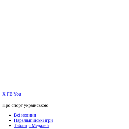
Х
FB
You
Про спорт українською
Всі новини
Паралімпійські ігри
Таблиця Медалей