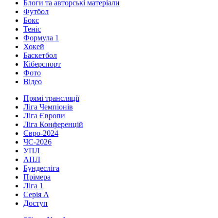
Блоги та авторські матеріали
Футбол
Бокс
Теніс
Формула 1
Хокей
Баскетбол
Кіберспорт
Фото
Відео
Прямі трансляції
Ліга Чемпіонів
Ліга Європи
Ліга Конференцій
Євро-2024
ЧС-2026
УПЛ
АПЛ
Бундесліга
Прімера
Ліга 1
Серія А
Доступ