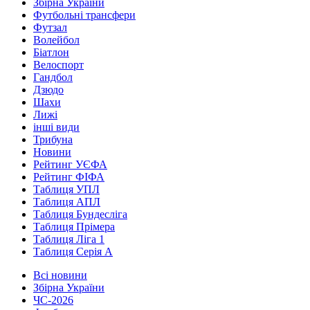
Збірна України
Футбольні трансфери
Футзал
Волейбол
Біатлон
Велоспорт
Гандбол
Дзюдо
Шахи
Лижі
інші види
Трибуна
Новини
Рейтинг УЄФА
Рейтинг ФІФА
Таблиця УПЛ
Таблиця АПЛ
Таблиця Бундесліга
Таблиця Прімера
Таблиця Ліга 1
Таблиця Серія А
Всі новини
Збірна України
ЧС-2026