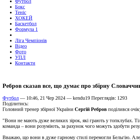
Футбол
Бокс
Теніс
ХОКЕЙ
Баскетбол
Формула 1
Ліга Чемпіонів
Відео
Фото
УПЛ
Контакти
Ребров сказав все, що думає про збірну Словаччи
Футбол
— 10:46, 21 Чер 2024 —
kendu19
Переглядів: 1293
Поділитись:
Головний тренер збірної України
Сергій Ребров
поділився очік
"Вони не мають дуже великих зірок, які грають у топклубах. Т
команда – вони розуміють, за рахунок чого можуть здобути резу
Вважаю, що вони в дуже гарному стилі перемогли Бельгію. Але