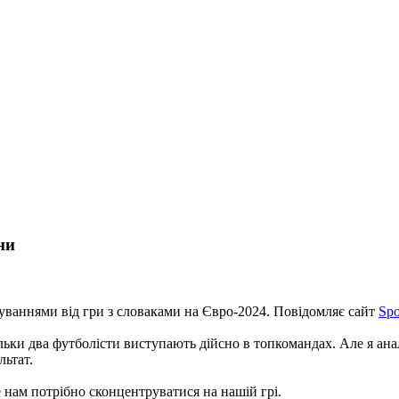
ни
уваннями від гри з словаками на Євро-2024. Повідомляє сайт
Spo
ільки два футболісти виступають дійсно в топкомандах. Але я ан
льтат.
 нам потрібно сконцентруватися на нашій грі.