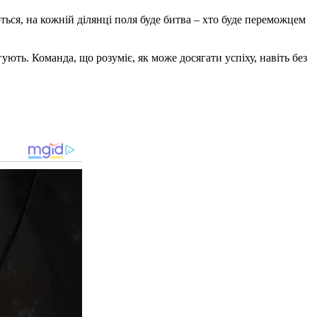
ься, на кожній ділянці поля буде битва – хто буде переможцем
ують. Команда, що розуміє, як може досягати успіху, навіть без