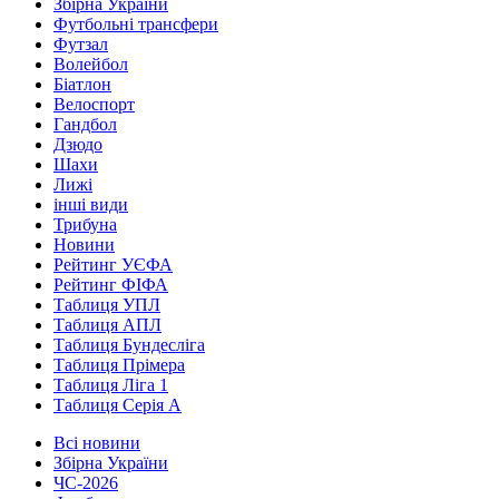
Збірна України
Футбольні трансфери
Футзал
Волейбол
Біатлон
Велоспорт
Гандбол
Дзюдо
Шахи
Лижі
інші види
Трибуна
Новини
Рейтинг УЄФА
Рейтинг ФІФА
Таблиця УПЛ
Таблиця АПЛ
Таблиця Бундесліга
Таблиця Прімера
Таблиця Ліга 1
Таблиця Серія А
Всі новини
Збірна України
ЧС-2026