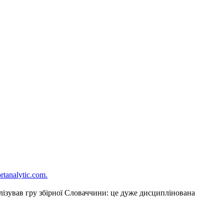
rtanalytic.com.
алізував гру збірної Словаччини: це дуже дисциплінована