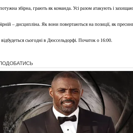
тужна збірна, грають як команда. Усі разом атакують і захищают
ірній – дисципліна. Як вони повертаються на позиції, як пресинг
ідбудеться сьогодні в Дюссельдорфі. Початок о 16:00.