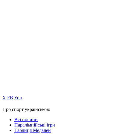
Х
FB
You
Про спорт українською
Всі новини
Паралімпійські ігри
Таблиця Медалей