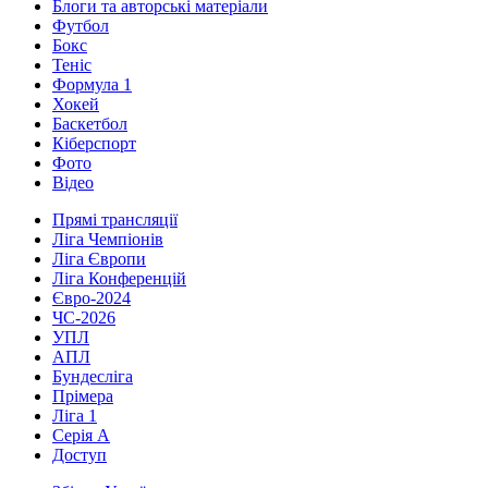
Блоги та авторські матеріали
Футбол
Бокс
Теніс
Формула 1
Хокей
Баскетбол
Кіберспорт
Фото
Відео
Прямі трансляції
Ліга Чемпіонів
Ліга Європи
Ліга Конференцій
Євро-2024
ЧС-2026
УПЛ
АПЛ
Бундесліга
Прімера
Ліга 1
Серія А
Доступ