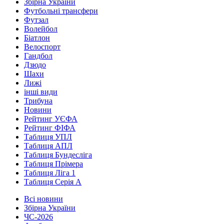
Збірна України
Футбольні трансфери
Футзал
Волейбол
Біатлон
Велоспорт
Гандбол
Дзюдо
Шахи
Лижі
інші види
Трибуна
Новини
Рейтинг УЄФА
Рейтинг ФІФА
Таблиця УПЛ
Таблиця АПЛ
Таблиця Бундесліга
Таблиця Прімера
Таблиця Ліга 1
Таблиця Серія А
Всі новини
Збірна України
ЧС-2026