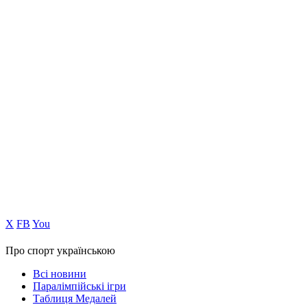
Х
FB
You
Про спорт українською
Всі новини
Паралімпійські ігри
Таблиця Медалей