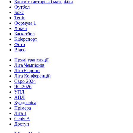
Блоги та авторські матеріали
Футбол
Бокс
Теніс
Формула 1
Хокей
Баскетбол
Кіберспорт
Фото
Відео
Прямі трансляції
Ліга Чемпіонів
Ліга Європи
Ліга Конференцій
Євро-2024
ЧС-2026
УПЛ
АПЛ
Бундесліга
Прімера
Ліга 1
Серія А
Доступ