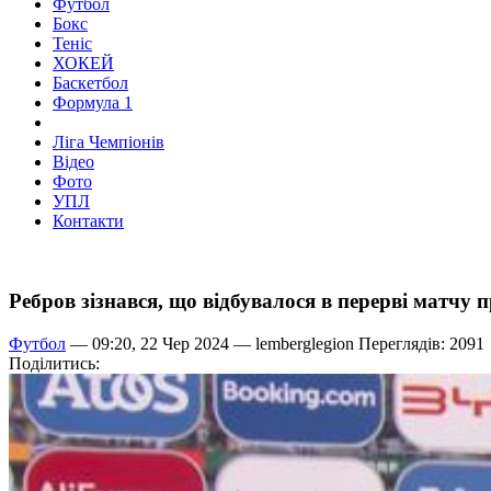
Футбол
Бокс
Теніс
ХОКЕЙ
Баскетбол
Формула 1
Ліга Чемпіонів
Відео
Фото
УПЛ
Контакти
Ребров зізнався, що відбувалося в перерві матчу
Футбол
— 09:20, 22 Чер 2024 —
lemberglegion
Переглядів: 2091
Поділитись: