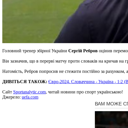
Головний тренер збірної України
Сергій Ребров
оцінив перемо
Він зазначив, що в перерві матчу проти словаків на кричав на г
Натомість, Ребров попросив не стежити постійно за рахунком, а
ДИВІТЬСЯ ТАКОЖ:
Євро-2024. Словаччина - Україна - 1:2 
Сайт
Sportanalytic.com
, читай новини про спорт українською!
Джерело:
uefa.com