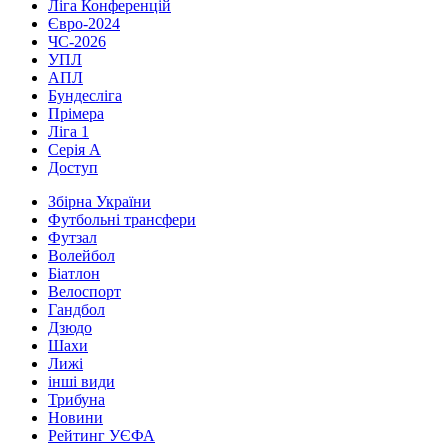
Ліга Конференцій
Євро-2024
ЧС-2026
УПЛ
АПЛ
Бундесліга
Прімера
Ліга 1
Серія А
Доступ
Збірна України
Футбольні трансфери
Футзал
Волейбол
Біатлон
Велоспорт
Гандбол
Дзюдо
Шахи
Лижі
інші види
Трибуна
Новини
Рейтинг УЄФА