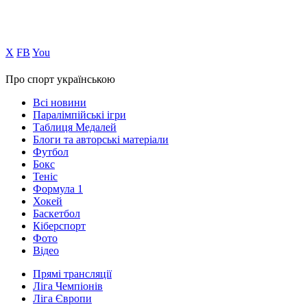
Х
FB
You
Про спорт українською
Всі новини
Паралімпійські ігри
Таблиця Медалей
Блоги та авторські матеріали
Футбол
Бокс
Теніс
Формула 1
Хокей
Баскетбол
Кіберспорт
Фото
Відео
Прямі трансляції
Ліга Чемпіонів
Ліга Європи