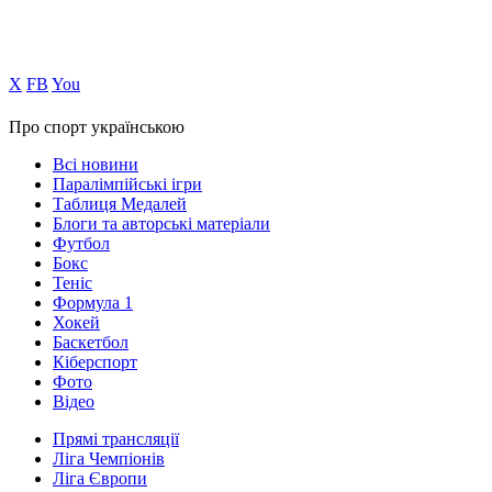
Х
FB
You
Про спорт українською
Всі новини
Паралімпійські ігри
Таблиця Медалей
Блоги та авторські матеріали
Футбол
Бокс
Теніс
Формула 1
Хокей
Баскетбол
Кіберспорт
Фото
Відео
Прямі трансляції
Ліга Чемпіонів
Ліга Європи