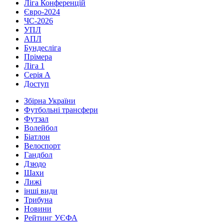
Ліга Конференцій
Євро-2024
ЧС-2026
УПЛ
АПЛ
Бундесліга
Прімера
Ліга 1
Серія А
Доступ
Збірна України
Футбольні трансфери
Футзал
Волейбол
Біатлон
Велоспорт
Гандбол
Дзюдо
Шахи
Лижі
інші види
Трибуна
Новини
Рейтинг УЄФА