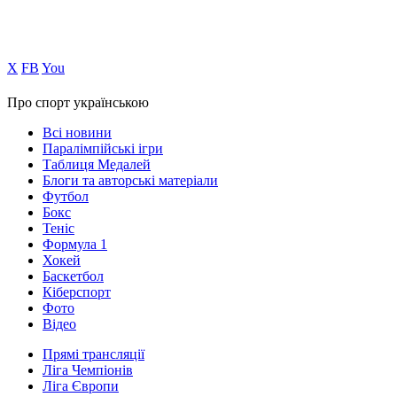
Х
FB
You
Про спорт українською
Всі новини
Паралімпійські ігри
Таблиця Медалей
Блоги та авторські матеріали
Футбол
Бокс
Теніс
Формула 1
Хокей
Баскетбол
Кіберспорт
Фото
Відео
Прямі трансляції
Ліга Чемпіонів
Ліга Європи