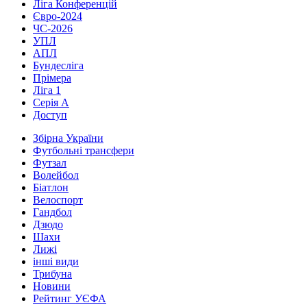
Ліга Конференцій
Євро-2024
ЧС-2026
УПЛ
АПЛ
Бундесліга
Прімера
Ліга 1
Серія А
Доступ
Збірна України
Футбольні трансфери
Футзал
Волейбол
Біатлон
Велоспорт
Гандбол
Дзюдо
Шахи
Лижі
інші види
Трибуна
Новини
Рейтинг УЄФА