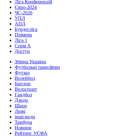
Ліга Конференцій
Євро-2024
ЧС-2026
УПЛ
АПЛ
Бундесліга
Прімера
Ліга 1
Серія А
Доступ
Збірна України
Футбольні трансфери
Футзал
Волейбол
Біатлон
Велоспорт
Гандбол
Дзюдо
Шахи
Лижі
інші види
Трибуна
Новини
Рейтинг УЄФА