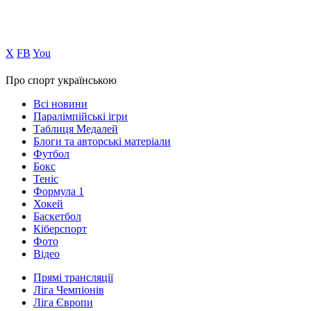
Х
FB
You
Про спорт українською
Всі новини
Паралімпійські ігри
Таблиця Медалей
Блоги та авторські матеріали
Футбол
Бокс
Теніс
Формула 1
Хокей
Баскетбол
Кіберспорт
Фото
Відео
Прямі трансляції
Ліга Чемпіонів
Ліга Європи