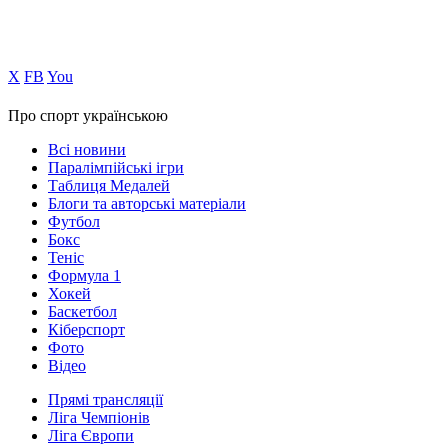
Х
FB
You
Про спорт українською
Всі новини
Паралімпійські ігри
Таблиця Медалей
Блоги та авторські матеріали
Футбол
Бокс
Теніс
Формула 1
Хокей
Баскетбол
Кіберспорт
Фото
Відео
Прямі трансляції
Ліга Чемпіонів
Ліга Європи