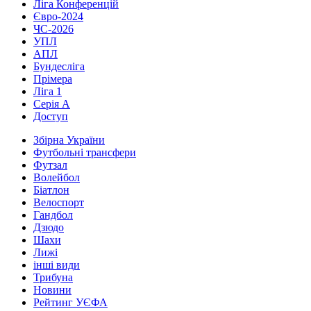
Ліга Конференцій
Євро-2024
ЧС-2026
УПЛ
АПЛ
Бундесліга
Прімера
Ліга 1
Серія А
Доступ
Збірна України
Футбольні трансфери
Футзал
Волейбол
Біатлон
Велоспорт
Гандбол
Дзюдо
Шахи
Лижі
інші види
Трибуна
Новини
Рейтинг УЄФА