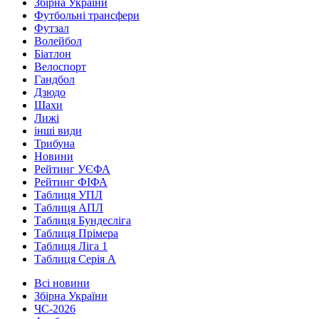
Збірна України
Футбольні трансфери
Футзал
Волейбол
Біатлон
Велоспорт
Гандбол
Дзюдо
Шахи
Лижі
інші види
Трибуна
Новини
Рейтинг УЄФА
Рейтинг ФІФА
Таблиця УПЛ
Таблиця АПЛ
Таблиця Бундесліга
Таблиця Прімера
Таблиця Ліга 1
Таблиця Серія А
Всі новини
Збірна України
ЧС-2026