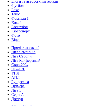
Блоги та авторські матеріали
Футбол
Бокс
Теніс
Формула 1
Хокей
Баскетбол
Кіберспорт
Фото
Відео
Прямі трансляції
Ліга Чемпіонів
Ліга Європи
Ліга Конференцій
Євро-2024
ЧС-2026
УПЛ
АПЛ
Бундесліга
Прімера
Ліга 1
Серія А
Доступ