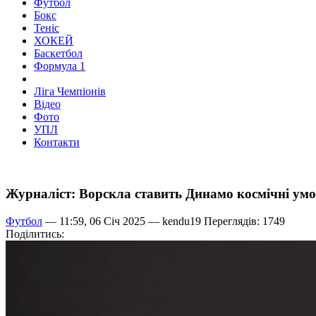
Футбол
Бокс
Теніс
ХОКЕЙ
Баскетбол
Формула 1
Ліга Чемпіонів
Відео
Фото
УПЛ
Контакти
Журналіст: Ворскла ставить Динамо космічні ум
Футбол
— 11:59, 06 Січ 2025 —
kendu19
Переглядів: 1749
Поділитись: