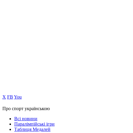
Х
FB
You
Про спорт українською
Всі новини
Паралімпійські ігри
Таблиця Медалей