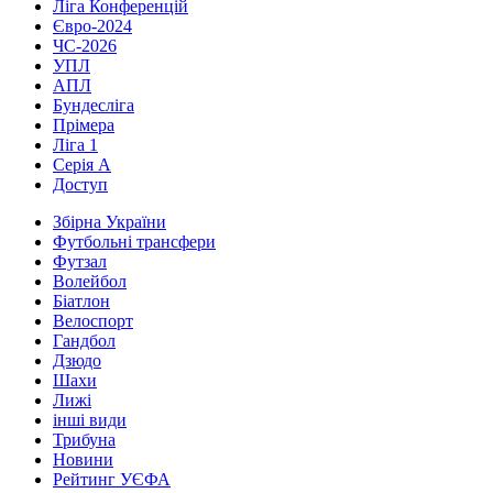
Ліга Конференцій
Євро-2024
ЧС-2026
УПЛ
АПЛ
Бундесліга
Прімера
Ліга 1
Серія А
Доступ
Збірна України
Футбольні трансфери
Футзал
Волейбол
Біатлон
Велоспорт
Гандбол
Дзюдо
Шахи
Лижі
інші види
Трибуна
Новини
Рейтинг УЄФА