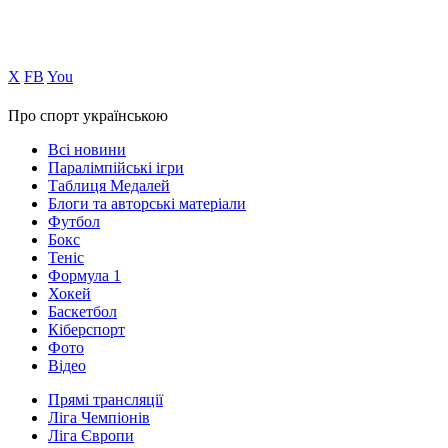
Х
FB
You
Про спорт українською
Всі новини
Паралімпійські ігри
Таблиця Медалей
Блоги та авторські матеріали
Футбол
Бокс
Теніс
Формула 1
Хокей
Баскетбол
Кіберспорт
Фото
Відео
Прямі трансляції
Ліга Чемпіонів
Ліга Європи