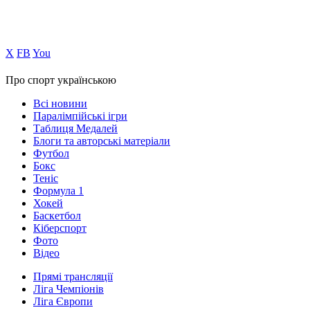
Х
FB
You
Про спорт українською
Всі новини
Паралімпійські ігри
Таблиця Медалей
Блоги та авторські матеріали
Футбол
Бокс
Теніс
Формула 1
Хокей
Баскетбол
Кіберспорт
Фото
Відео
Прямі трансляції
Ліга Чемпіонів
Ліга Європи