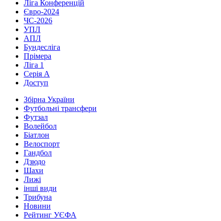
Ліга Конференцій
Євро-2024
ЧС-2026
УПЛ
АПЛ
Бундесліга
Прімера
Ліга 1
Серія А
Доступ
Збірна України
Футбольні трансфери
Футзал
Волейбол
Біатлон
Велоспорт
Гандбол
Дзюдо
Шахи
Лижі
інші види
Трибуна
Новини
Рейтинг УЄФА