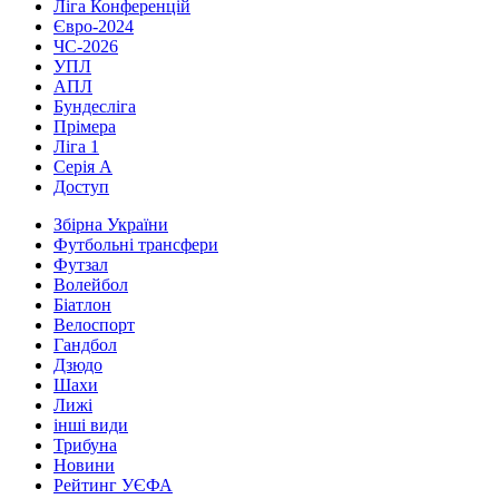
Ліга Конференцій
Євро-2024
ЧС-2026
УПЛ
АПЛ
Бундесліга
Прімера
Ліга 1
Серія А
Доступ
Збірна України
Футбольні трансфери
Футзал
Волейбол
Біатлон
Велоспорт
Гандбол
Дзюдо
Шахи
Лижі
інші види
Трибуна
Новини
Рейтинг УЄФА