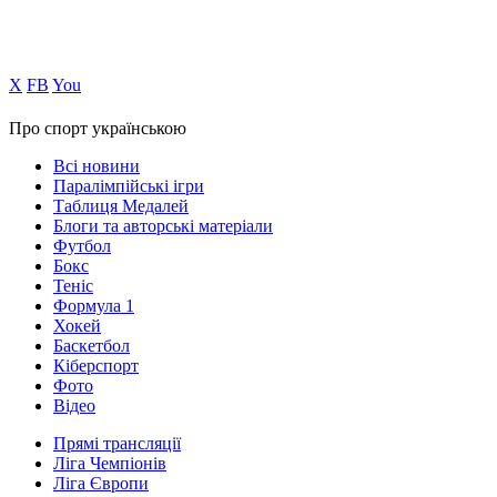
Х
FB
You
Про спорт українською
Всі новини
Паралімпійські ігри
Таблиця Медалей
Блоги та авторські матеріали
Футбол
Бокс
Теніс
Формула 1
Хокей
Баскетбол
Кіберспорт
Фото
Відео
Прямі трансляції
Ліга Чемпіонів
Ліга Європи